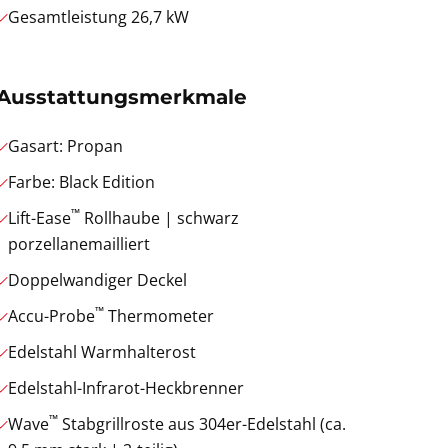
Gesamtleistung 26,7 kW
Ausstattungsmerkmale
Gasart: Propan
Farbe: Black Edition
™
Lift-Ease
Rollhaube | schwarz
porzellanemailliert
Doppelwandiger Deckel
™
Accu-Probe
Thermometer
Edelstahl Warmhalterost
Edelstahl-Infrarot-Heckbrenner
™
Wave
Stabgrillroste aus 304er-Edelstahl (ca.