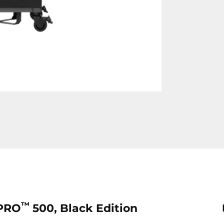
™
 PRO
500, Black Edition