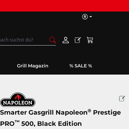
Barrierefreih
Warenkorb enthäl
Grill Magazin
% SALE %
®
Smarter Gasgrill Napoleon
Prestige
™
PRO
500, Black Edition