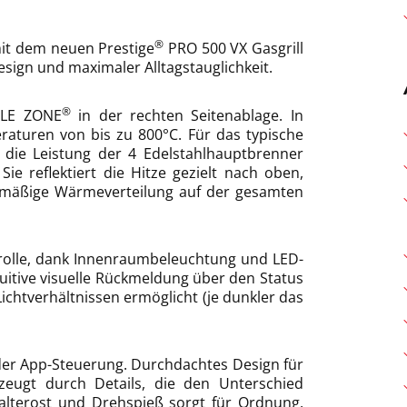
®
mit dem neuen Prestige
PRO 500 VX Gasgrill
esign und maximaler Alltagstauglichkeit.
®
ZZLE ZONE
in der rechten Seitenablage. In
raturen von bis zu 800°C. Für das typische
 die Leistung der 4 Edelstahlhauptbrenner
 Sie reflektiert die Hitze gezielt nach oben,
chmäßige Wärmeverteilung auf der gesamten
rolle, dank Innenraumbeleuchtung und LED-
uitive visuelle Rückmeldung über den Status
 Lichtverhältnissen ermöglicht (je dunkler das
er App-Steuerung. Durchdachtes Design für
ugt durch Details, die den Unterschied
lterost und Drehspieß sorgt für Ordnung,