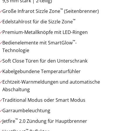
9,5 mm stark | 2-teilig)
™
Große Infrarot Sizzle Zone
(Seitenbrenner)
™
Edelstahlrost für die Sizzle Zone
Premium-Metallknöpfe mit LED-Ringen
™
Bedienelemente mit SmartGlow
-
Technologie
Soft Close Türen für den Unterschrank
Kabelgebundene Temperaturfühler
Echtzeit-Warnmeldungen und automatische
Abschaltung
Traditional Modus oder Smart Modus
Garraumbeleuchtung
™
Jetfire
2.0 Zündung für Hauptbrenner
™