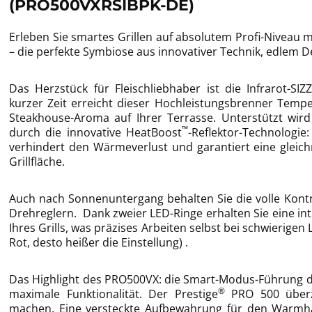
(PRO500VXRSIBPK-DE)
Erleben Sie smartes Grillen auf absolutem Profi-Niveau 
– die perfekte Symbiose aus innovativer Technik, edlem D
Das Herzstück für Fleischliebhaber ist die Infrarot-SI
kurzer Zeit erreicht dieser Hochleistungsbrenner Tempe
Steakhouse-Aroma auf Ihrer Terrasse. Unterstützt wird
™
durch die innovative HeatBoost
-Reflektor-Technologie:
verhindert den Wärmeverlust und garantiert eine glei
Grillfläche.
Auch nach Sonnenuntergang behalten Sie die volle Kont
Drehreglern. Dank zweier LED-Ringe erhalten Sie eine int
Ihres Grills, was präzises Arbeiten selbst bei schwierigen
Rot, desto heißer die Einstellung) .
Das Highlight des PRO500VX: die Smart-Modus-Führung d
®
maximale Funktionalität. Der Prestige
PRO 500 überze
machen. Eine versteckte Aufbewahrung für den Warmha