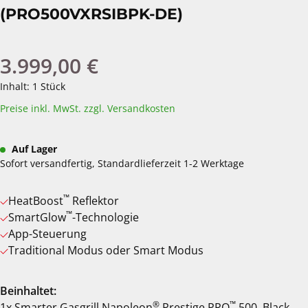
(PRO500VXRSIBPK-DE)
3.999,00 €
Regulärer Preis:
Inhalt:
1 Stück
Preise inkl. MwSt. zzgl. Versandkosten
Auf Lager
Sofort versandfertig, Standardlieferzeit 1-2 Werktage
™
HeatBoost
Reflektor
™
SmartGlow
-Technologie
App-Steuerung
Traditional Modus oder Smart Modus
Beinhaltet:
®
™
1x Smarter Gasgrill Napoleon
Prestige PRO
500, Black