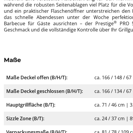
während die robusten Seitenablagen viel Platz für die Vo
und ein praktischer Flaschenöffner unterstreichen den F
das schnelle Abendessen unter der Woche perfekti
®
Barbecue für Gäste ausrichten – der Prestige
PRO 50
Geschmack und die vollständige Kontrolle über Ihr Grillgu
Maße
Maße Deckel offen (B/H/T):
ca. 166 / 148 / 6
Maße Deckel geschlossen (B/H/T):
ca. 166 / 134 / 6
Hauptgrillfläche (B/T):
ca. 71 / 46 cm | 
Sizzle Zone (B/T):
ca. 24 / 37 cm | 
Verpackungsmaße (B/H/T):
ca. 81 / 78 / 109 