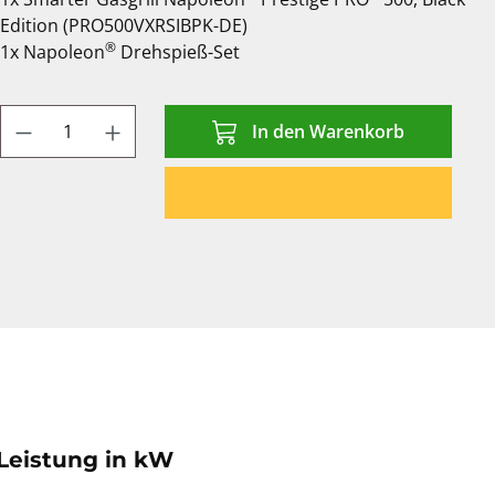
Edition (PRO500VXRSIBPK-DE)
®
1x Napoleon
Drehspieß-Set
Produkt Anzahl: Gib den gewünschten We
In den Warenkorb
Leistung in kW