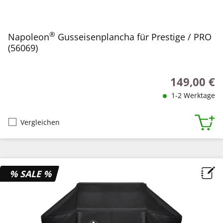
®
Napoleon
Gusseisenplancha für Prestige / PRO
(56069)
149,00 €
Regulärer Pr
1-2 Werktage
Vergleichen
% SALE %