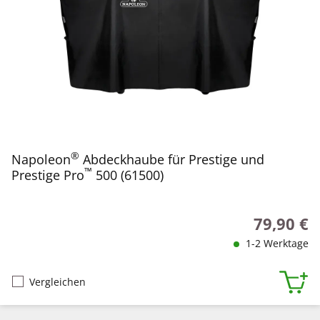
®
Napoleon
Abdeckhaube für Prestige und
™
Prestige Pro
500 (61500)
79,90 €
Regulärer P
1-2 Werktage
Vergleichen