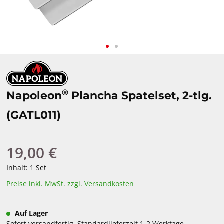
®
Napoleon
Plancha Spatelset, 2-tlg.
(GATL011)
19,00 €
Regulärer Preis:
Inhalt:
1 Set
Preise inkl. MwSt. zzgl. Versandkosten
Auf Lager
Sofort versandfertig, Standardlieferzeit 1-2 Werktage