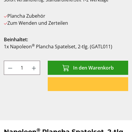
Plancha Zubehör
Zum Wenden und Zerteilen
Beinhaltet:
®
1x Napoleon
Plancha Spatelset, 2-tlg. (GATL011)
Produkt Anzahl: Gib den gewünschten Wert
In den Warenkorb
®
Napoleon
Plancha Spatelset, 2-tlg.