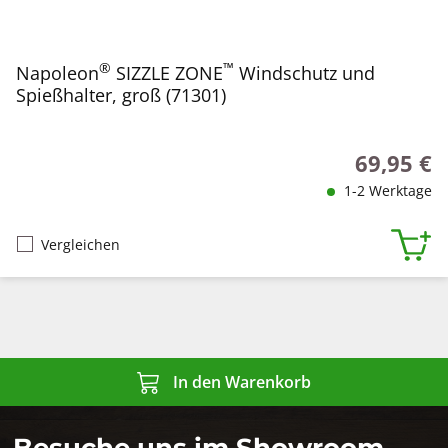
®
™
Napoleon
SIZZLE ZONE
Windschutz und
Spießhalter, groß (71301)
69,95 €
Regulärer P
1-2 Werktage
Vergleichen
In den Warenkorb
Besuche uns im Showroom