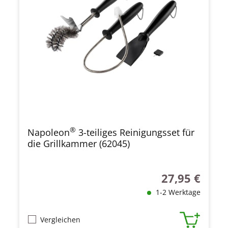
®
Napoleon
3-teiliges Reinigungsset für
die Grillkammer (62045)
27,95 €
Regulärer Preis
1-2 Werktage
Vergleichen