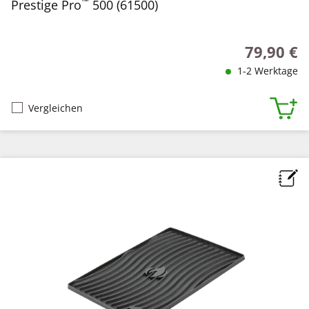
™
Prestige Pro
500 (61500)
79,90 €
Regulärer P
1-2 Werktage
Vergleichen