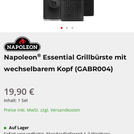
®
Napoleon
Essential Grillbürste mit
wechselbarem Kopf (GABR004)
19,90 €
Regulärer Preis:
Inhalt:
1 Set
Preise inkl. MwSt. zzgl. Versandkosten
Auf Lager
Sofort versandfertig, Standardlieferzeit 1-2 Werktage