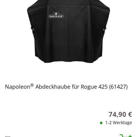
®
Napoleon
Abdeckhaube für Rogue 425 (61427)
74,90 €
Regulärer P
1-2 Werktage