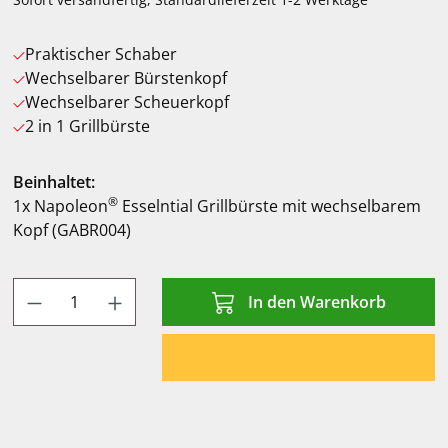
Praktischer Schaber
Wechselbarer Bürstenkopf
Wechselbarer Scheuerkopf
2 in 1 Grillbürste
Beinhaltet:
®
1x Napoleon
Esselntial Grillbürste mit wechselbarem
Kopf (GABR004)
Produkt Anzahl: Gib den gewünschten Wert
In den Warenkorb