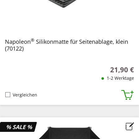
®
Napoleon
Silikonmatte für Seitenablage, klein
(70122)
21,90 €
Regulärer P
1-2 Werktage
Vergleichen
% SALE %