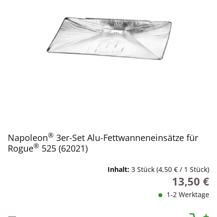
®
Napoleon
3er-Set Alu-Fettwanneneinsätze für
®
Rogue
525 (62021)
Inhalt:
3 Stück
(4,50 € / 1 Stück)
13,50 €
Regulärer P
1-2 Werktage