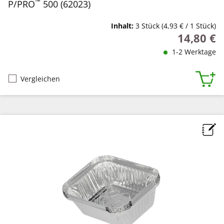
™
P/PRO
500 (62023)
Inhalt:
3 Stück
(4,93 € / 1 Stück)
14,80 €
Regulärer P
1-2 Werktage
Vergleichen