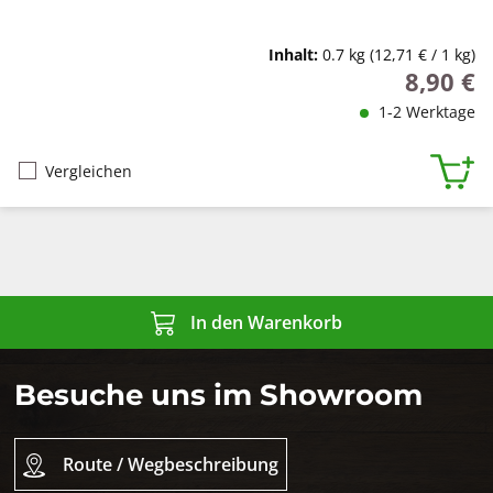
Inhalt:
0.7 kg
(12,71 € / 1 kg)
8,90 €
Regulärer
1-2 Werktage
Vergleichen
In den Warenkorb
Besuche uns im Showroom
Route / Wegbeschreibung