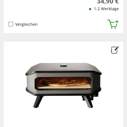
34,90 €
Regulärer Pr
1-2 Werktage
Vergleichen