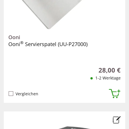
Ooni
®
Ooni
Servierspatel (UU-P27000)
28,00 €
Regulärer Pr
1-2 Werktage
Vergleichen