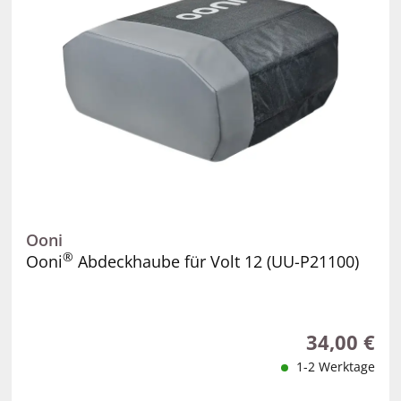
Ooni
®
Ooni
Abdeckhaube für Volt 12 (UU-P21100)
34,00 €
Regulärer Pr
1-2 Werktage