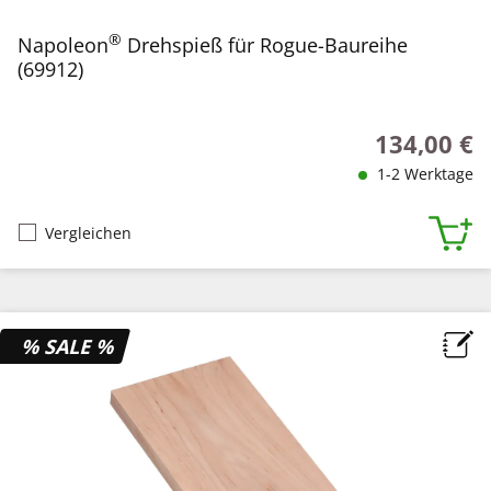
®
Napoleon
Drehspieß für Rogue-Baureihe
(69912)
134,00 €
Regulärer Pr
1-2 Werktage
Vergleichen
% SALE %