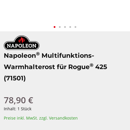
®
Napoleon
Multifunktions-
®
Warmhalterost für Rogue
425
(71501)
78,90 €
Regulärer Preis:
Inhalt:
1 Stück
Preise inkl. MwSt. zzgl. Versandkosten