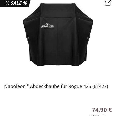
% SALE %
®
Napoleon
Abdeckhaube für Rogue 425 (61427)
74,90 €
Regulärer P