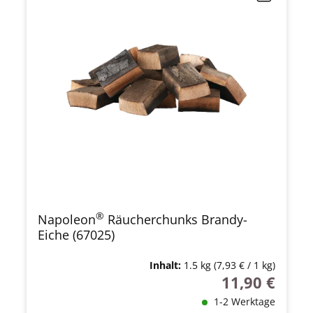
®
Napoleon
Räucherchunks Brandy-
Eiche (67025)
Inhalt:
1.5 kg
(7,93 € / 1 kg)
11,90 €
Regulärer Preis
1-2 Werktage