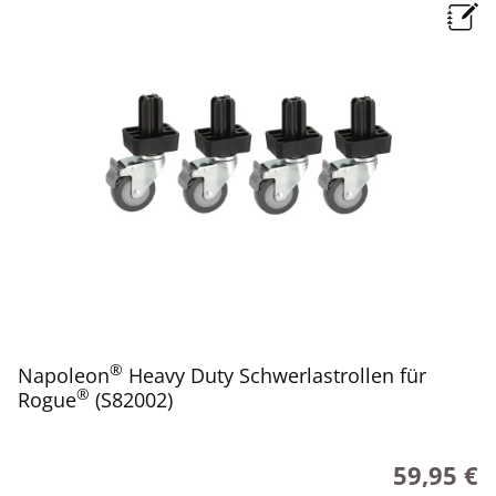
®
Napoleon
Heavy Duty Schwerlastrollen für
®
Rogue
(S82002)
59,95 €
Regulärer P