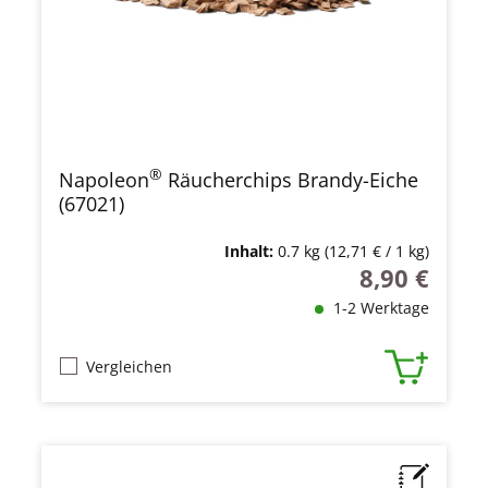
®
Napoleon
Räucherchips Brandy-Eiche
(67021)
Inhalt:
0.7 kg
(12,71 € / 1 kg)
8,90 €
Regulärer Prei
1-2 Werktage
Vergleichen