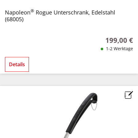
®
Napoleon
Rogue Unterschrank, Edelstahl
(68005)
199,00 €
Regulärer Pr
1-2 Werktage
Details