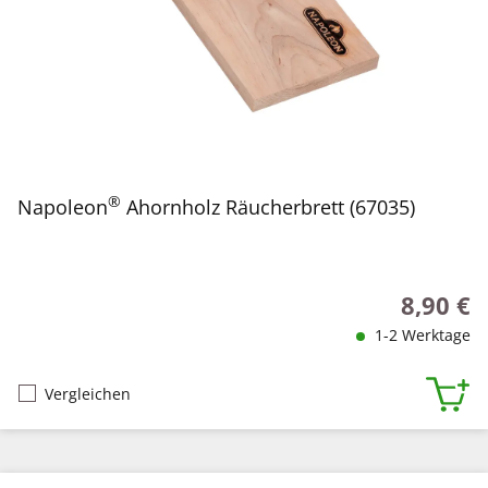
®
Napoleon
Ahornholz Räucherbrett (67035)
8,90 €
Regulärer
1-2 Werktage
Vergleichen