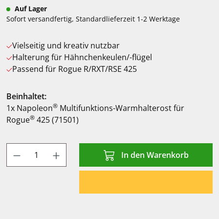
Auf Lager
Sofort versandfertig, Standardlieferzeit 1-2 Werktage
Vielseitig und kreativ nutzbar
Halterung für Hähnchenkeulen/-flügel
Passend für Rogue R/RXT/RSE 425
Beinhaltet:
®
1x Napoleon
Multifunktions-Warmhalterost für
®
Rogue
425 (71501)
Produkt Anzahl: Gib den gewünschten Wert
In den Warenkorb