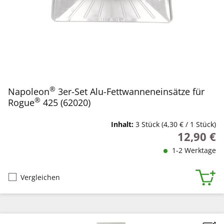
®
Napoleon
3er-Set Alu-Fettwanneneinsätze für
®
Rogue
425 (62020)
Inhalt:
3 Stück
(4,30 € / 1 Stück)
12,90 €
Regulärer P
1-2 Werktage
Vergleichen