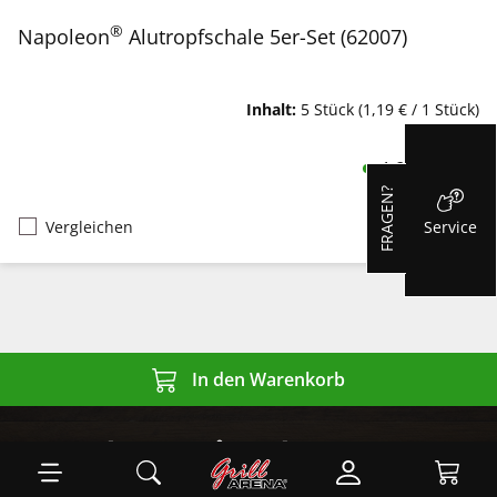
®
Napoleon
Alutropfschale 5er-Set (62007)
Inhalt:
5 Stück
(1,19 € / 1 Stück)
5,95 €
Regulärer
1-2 Werktage
FRAGEN?
Service
Vergleichen
In den Warenkorb
Besuche uns im Showroom
Ware