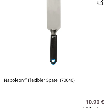
®
Napoleon
Flexibler Spatel (70040)
10,90 €
Regulärer P