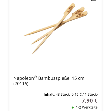
®
Napoleon
Bambusspieße, 15 cm
(70116)
Inhalt:
48 Stück
(0,16 € / 1 Stück)
7,90 €
Regulärer Prei
1-2 Werktage