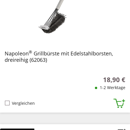
®
Napoleon
Grillbürste mit Edelstahlborsten,
dreireihig (62063)
18,90 €
Regulärer P
1-2 Werktage
Vergleichen