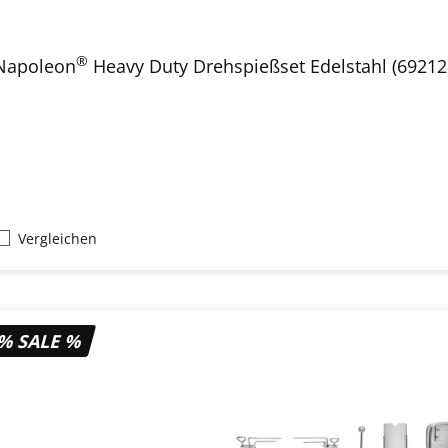
®
Napoleon
Heavy Duty Drehspießset Edelstahl (69212
Vergleichen
% SALE %