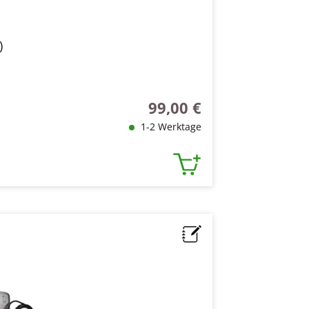
)
99,00 €
Regulärer Preis:
1-2 Werktage