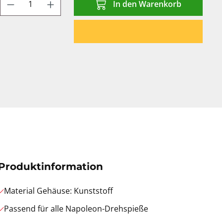
Produkt Anzahl: Gib den gewünschten We
In den Warenkorb
Produktinformation
Material Gehäuse: Kunststoff
Passend für alle Napoleon-Drehspieße