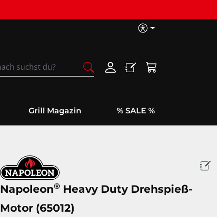
Barrierefreih
Warenkorb enthäl
Grill Magazin
% SALE %
®
Napoleon
Heavy Duty Drehspieß-
Motor (65012)