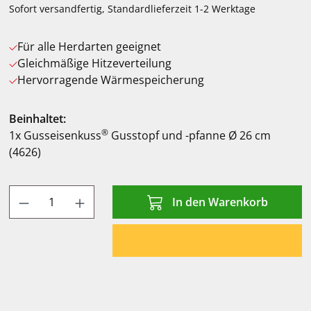
Sofort versandfertig, Standardlieferzeit 1-2 Werktage
Für alle Herdarten geeignet
Gleichmäßige Hitzeverteilung
Hervorragende Wärmespeicherung
Beinhaltet:
®
1x Gusseisenkuss
Gusstopf und -pfanne Ø 26 cm
(4626)
Produkt Anzahl: Gib den gewünschten Wert
In den Warenkorb