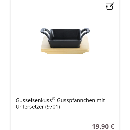
®
Gusseisenkuss
Gusspfännchen mit
Untersetzer (9701)
19,90 €
Regulärer Preis