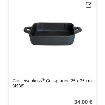
®
Gusseisenkuss
Gusspfanne 25 x 25 cm
(4538)
34,00 €
Regulärer Preis