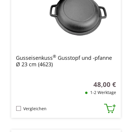
®
Gusseisenkuss
Gusstopf und -pfanne
Ø 23 cm (4623)
48,00 €
Regulärer Preis
1-2 Werktage
Vergleichen