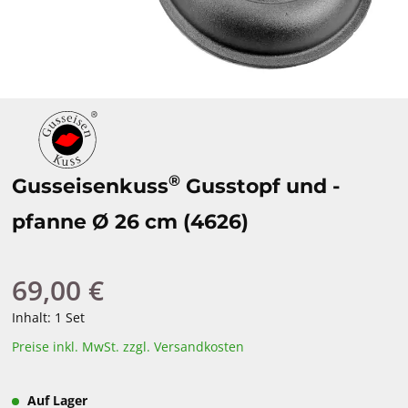
®
Gusseisenkuss
Gusstopf und -
pfanne Ø 26 cm (4626)
69,00 €
Regulärer Preis:
Inhalt:
1 Set
Preise inkl. MwSt. zzgl. Versandkosten
Auf Lager