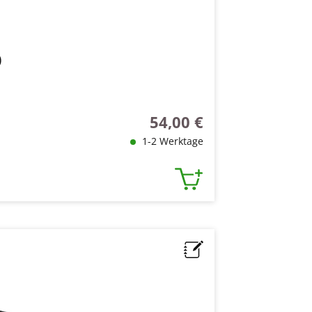
)
54,00 €
Regulärer Preis:
1-2 Werktage