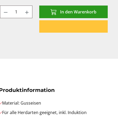
Produkt Anzahl: Gib den gewünschten We
In den Warenkorb
Produktinformation
Material: Gusseisen
Für alle Herdarten geeignet, inkl. Induktion