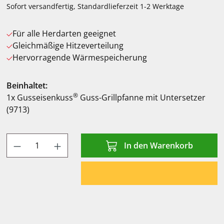
Sofort versandfertig, Standardlieferzeit 1-2 Werktage
Für alle Herdarten geeignet
Gleichmäßige Hitzeverteilung
Hervorragende Wärmespeicherung
Beinhaltet:
®
1x Gusseisenkuss
Guss-Grillpfanne mit Untersetzer
(9713)
Produkt Anzahl: Gib den gewünschten Wert
In den Warenkorb