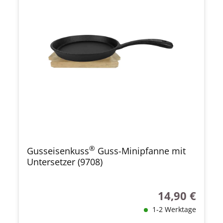
®
Gusseisenkuss
Guss-Minipfanne mit
Untersetzer (9708)
14,90 €
Regulärer Preis
1-2 Werktage