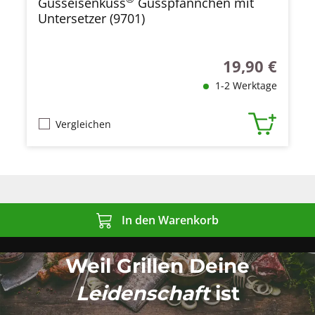
Gusseisenkuss
Gusspfännchen mit
Untersetzer (9701)
19,90 €
Regulärer Preis
1-2 Werktage
Vergleichen
In den Warenkorb
Weil Grillen Deine
Leidenschaft
ist