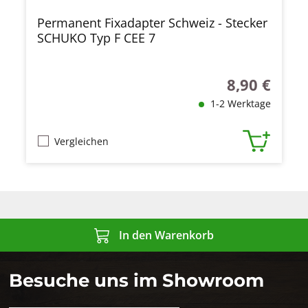
Permanent Fixadapter Schweiz - Stecker
SCHUKO Typ F CEE 7
8,90 €
Regulärer Prei
1-2 Werktage
Vergleichen
In den Warenkorb
Besuche uns im Showroom