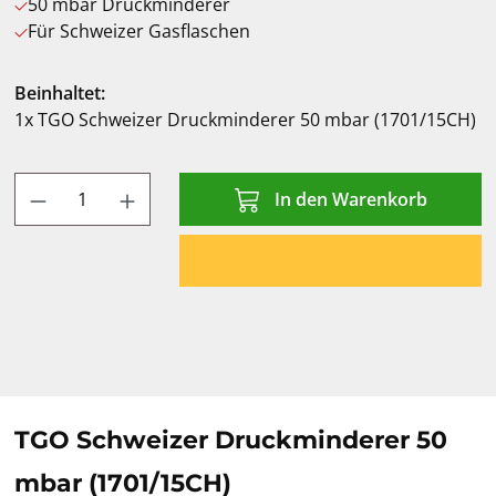
50 mbar Druckminderer
Für Schweizer Gasflaschen
Beinhaltet:
1x TGO Schweizer Druckminderer 50 mbar (1701/15CH)
Produkt Anzahl: Gib den gewünschten Wert
In den Warenkorb
TGO Schweizer Druckminderer 50
mbar (1701/15CH)