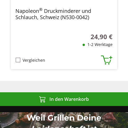
®
Napoleon
Druckminderer und
Schlauch, Schweiz (N530-0042)
24,90 €
Regulärer Preis
1-2 Werktage
Vergleichen
In den Warenkorb
Weil Grillen Deine