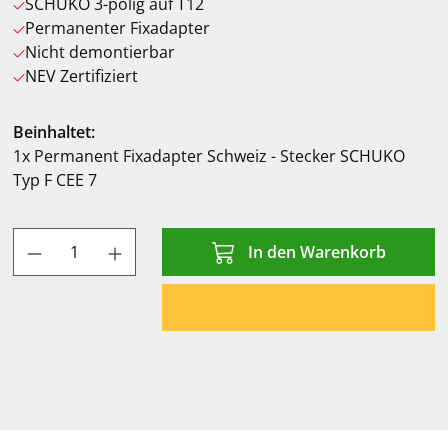
SCHUKO 3-polig auf T12
Permanenter Fixadapter
Nicht demontierbar
NEV Zertifiziert
Beinhaltet:
1x Permanent Fixadapter Schweiz - Stecker SCHUKO
Typ F CEE 7
Produkt Anzahl: Gib den gewünschten Wert
In den Warenkorb