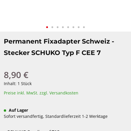
Permanent Fixadapter Schweiz -
Stecker SCHUKO Typ F CEE 7
8,90 €
Regulärer Preis:
Inhalt:
1 Stück
Preise inkl. MwSt. zzgl. Versandkosten
Auf Lager
Sofort versandfertig, Standardlieferzeit 1-2 Werktage