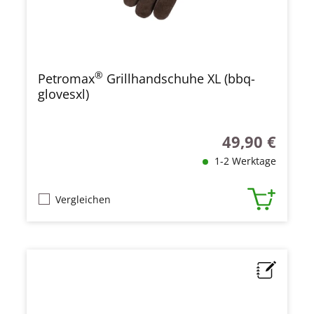
®
Petromax
Grillhandschuhe XL (bbq-
glovesxl)
49,90 €
Regulärer Preis
1-2 Werktage
Vergleichen