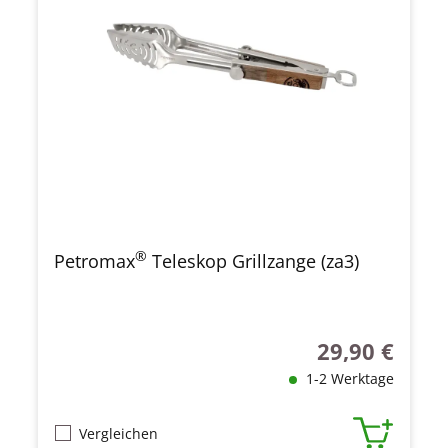
®
Petromax
Teleskop Grillzange (za3)
29,90 €
Regulärer Preis
1-2 Werktage
Vergleichen