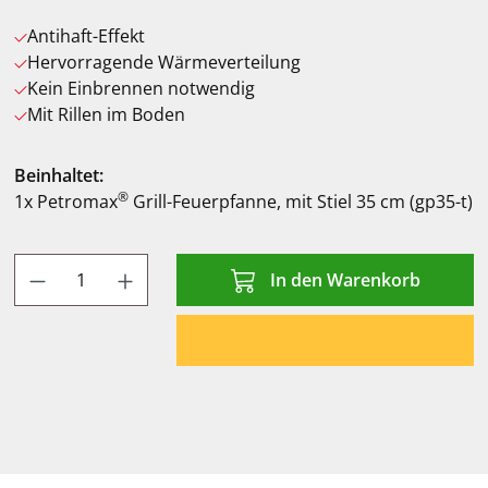
Antihaft-Effekt
Hervorragende Wärmeverteilung
Kein Einbrennen notwendig
Mit Rillen im Boden
Beinhaltet:
®
1x Petromax
Grill-Feuerpfanne, mit Stiel 35 cm (gp35-t)
Produkt Anzahl: Gib den gewünschten Wert
In den Warenkorb