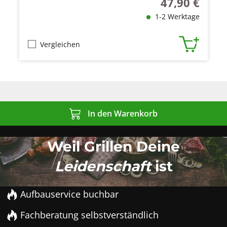
47,90 €
Regulärer Preis
1-2 Werktage
Vergleichen
In den Warenkorb
Weil Grillen Deine
Leidenschaft
ist
Aufbauservice buchbar
Fachberatung selbstverständlich