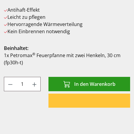
Antihaft-Effekt
Leicht zu pflegen
Hervorragende Wärmeverteilung
Kein Einbrennen notwendig
Beinhaltet:
®
1x Petromax
Feuerpfanne mit zwei Henkeln, 30 cm
(fp30h-t)
Produkt Anzahl: Gib den gewünschten Wert
In den Warenkorb