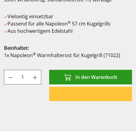
Vielseitig einsetzbar
®
Passend für alle Napoleon
57 cm Kugelgrills
Aus hochwertigem Edelstahl
Beinhaltet:
®
1x Napoleon
Warmhalterost für Kugelgrill (71022)
Produkt Anzahl: Gib den gewünschten Wert
In den Warenkorb