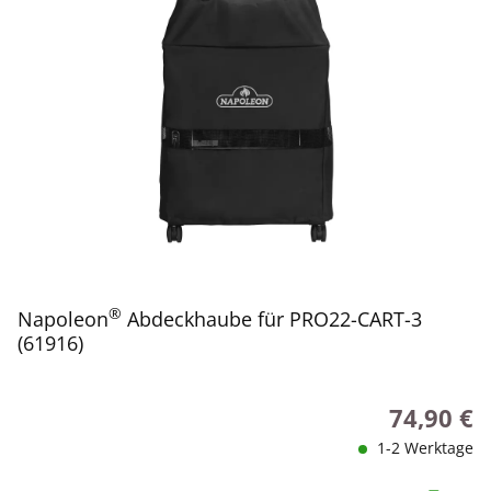
®
Napoleon
Abdeckhaube für PRO22-CART-3
(61916)
74,90 €
Regulärer P
1-2 Werktage