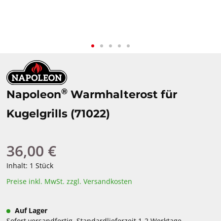
®
Napoleon
Warmhalterost für
Kugelgrills (71022)
36,00 €
Regulärer Preis:
Inhalt:
1 Stück
Preise inkl. MwSt. zzgl. Versandkosten
Auf Lager
Sofort versandfertig, Standardlieferzeit 1-2 Werktage