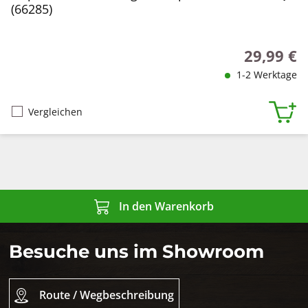
(66285)
29,99 €
Regulärer P
1-2 Werktage
Vergleichen
In den Warenkorb
Besuche uns im Showroom
Route / Wegbeschreibung