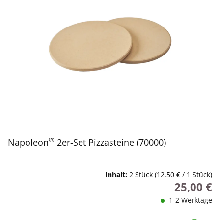
®
Napoleon
2er-Set Pizzasteine (70000)
Inhalt:
2 Stück
(12,50 € / 1 Stück)
25,00 €
Regulärer P
1-2 Werktage