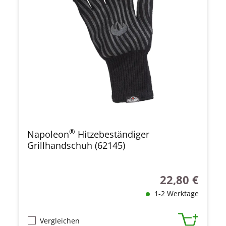
®
Napoleon
Hitzebeständiger
Grillhandschuh (62145)
22,80 €
Regulärer Preis
1-2 Werktage
Vergleichen