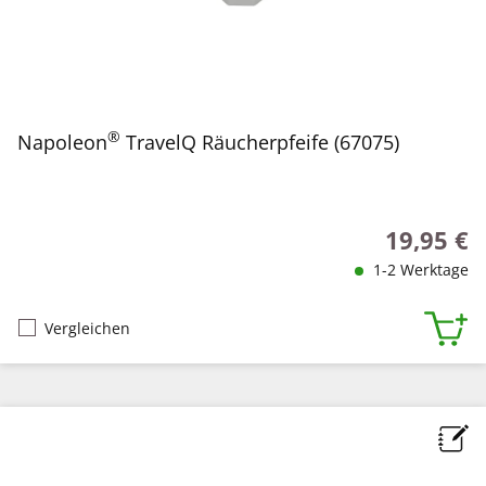
®
Napoleon
TravelQ Räucherpfeife (67075)
19,95 €
Regulärer P
1-2 Werktage
Vergleichen