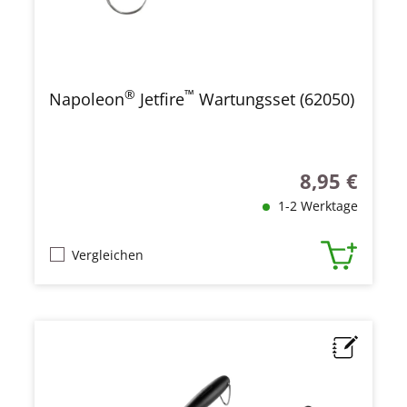
®
™
Napoleon
Jetfire
Wartungsset (62050)
8,95 €
Regulärer Prei
1-2 Werktage
Vergleichen