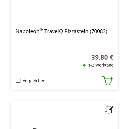
®
Napoleon
TravelQ Pizzastein (70083)
39,80 €
Regulärer Preis
1-2 Werktage
Vergleichen