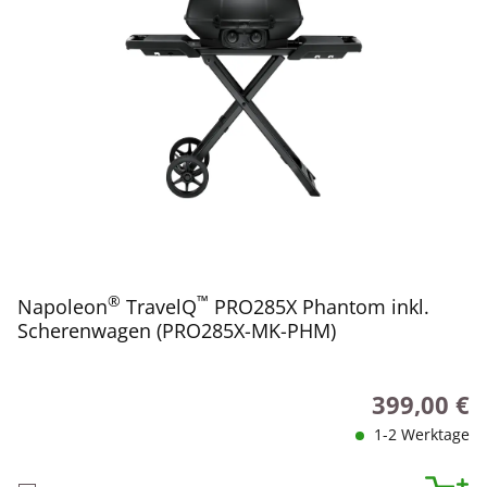
®
™
Napoleon
TravelQ
PRO285X Phantom inkl.
Scherenwagen (PRO285X-MK-PHM)
399,00 €
Regulärer Pr
1-2 Werktage