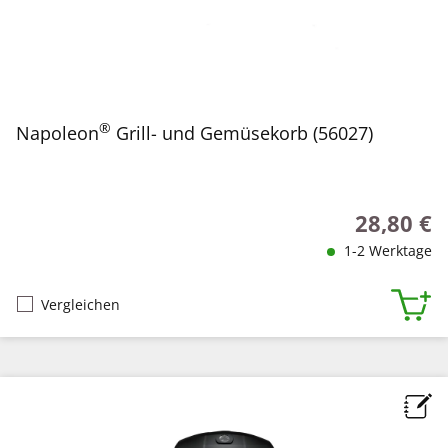
®
Napoleon
Grill- und Gemüsekorb (56027)
28,80 €
Regulärer P
1-2 Werktage
Vergleichen