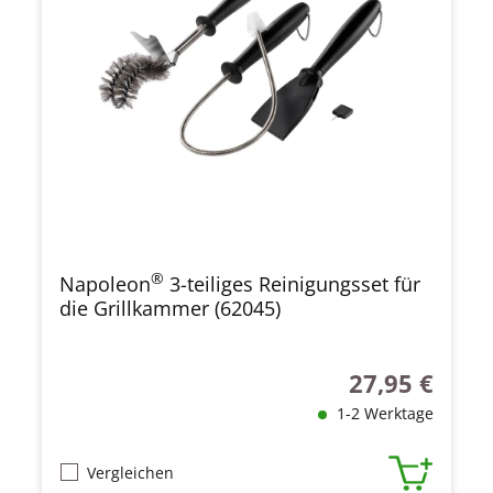
®
Napoleon
3-teiliges Reinigungsset für
die Grillkammer (62045)
27,95 €
Regulärer Preis
1-2 Werktage
Vergleichen