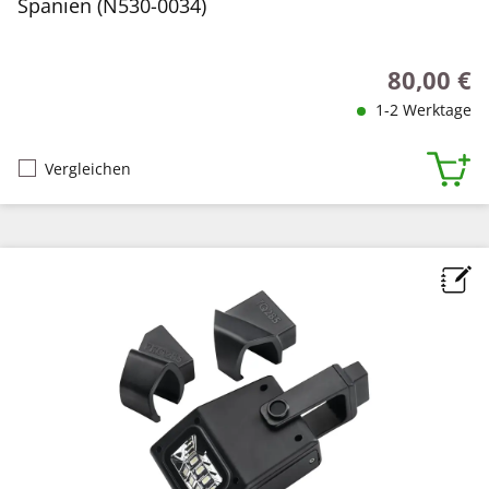
Spanien (N530-0034)
80,00 €
Regulärer P
1-2 Werktage
Vergleichen