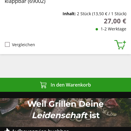
klappbar (69002)
Inhalt:
2 Stück
(13,50 € / 1 Stück)
27,00 €
Regulärer P
1-2 Werktage
Vergleichen
In den Warenkorb
Weil Grillen Deine
Leidenschaft
ist