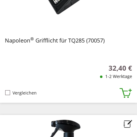
®
Napoleon
Grifflicht für TQ285 (70057)
32,40 €
Regulärer P
1-2 Werktage
Vergleichen