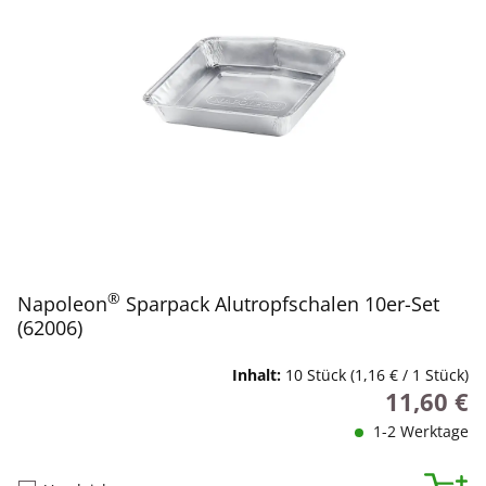
®
Napoleon
Sparpack Alutropfschalen 10er-Set
(62006)
Inhalt:
10 Stück
(1,16 € / 1 Stück)
11,60 €
Regulärer P
1-2 Werktage