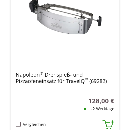
®
Napoleon
Drehspieß- und
™
Pizzaofeneinsatz für TravelQ
(69282)
128,00 €
Regulärer Preis:
1-2 Werktage
Vergleichen