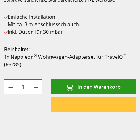
Einfache Installation
Mit ca. 3 m Anschlussschlauch
Inkl. Düsen für 30 mBar
Beinhaltet:
®
™
1x Napoleon
Wohnwagen-Adapterset für TravelQ
(66285)
Produkt Anzahl: Gib den gewünschten Wert
In den Warenkorb