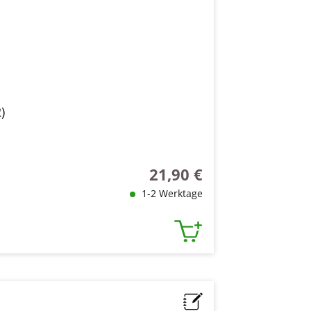
)
21,90 €
Regulärer Preis:
1-2 Werktage