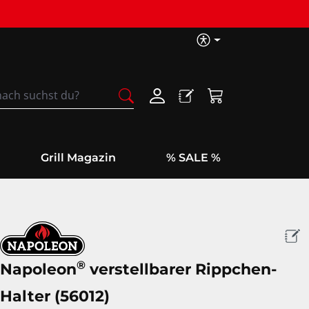
Barrierefreih
Warenkorb enthäl
Grill Magazin
% SALE %
®
Napoleon
verstellbarer Rippchen-
Halter (56012)