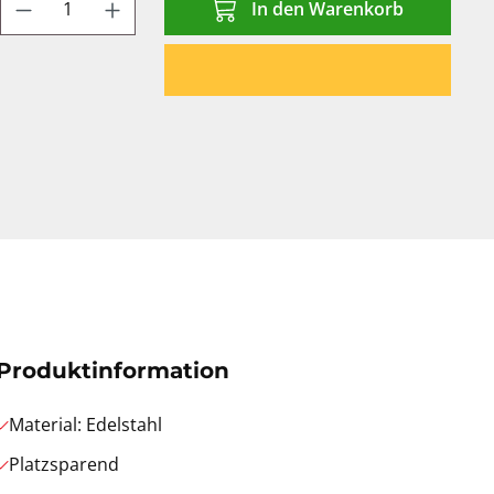
Produkt Anzahl: Gib den gewünschten We
In den Warenkorb
Produktinformation
Material: Edelstahl
Platzsparend