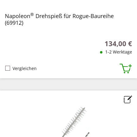
®
Napoleon
Drehspieß für Rogue-Baureihe
(69912)
134,00 €
Regulärer Pr
1-2 Werktage
Vergleichen