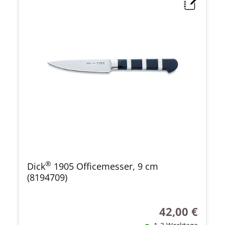
®
Dick
1905 Officemesser, 9 cm
(8194709)
42,00 €
Regulärer Preis