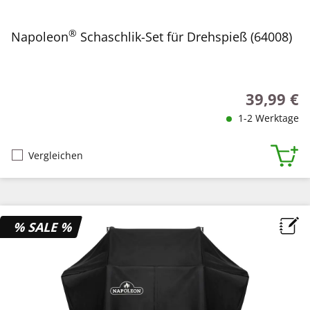
®
Napoleon
Schaschlik-Set für Drehspieß (64008)
39,99 €
Regulärer P
1-2 Werktage
Vergleichen
% SALE %