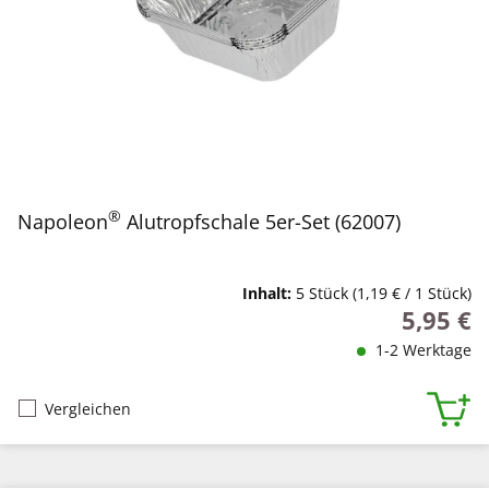
®
Napoleon
Alutropfschale 5er-Set (62007)
Inhalt:
5 Stück
(1,19 € / 1 Stück)
5,95 €
Regulärer
1-2 Werktage
Vergleichen