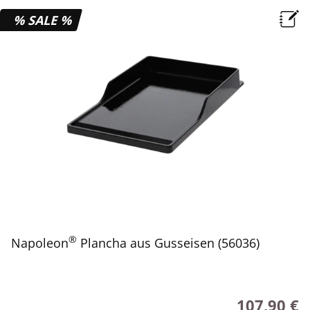
% SALE %
®
Napoleon
Plancha aus Gusseisen (56036)
107,90 €
Regulärer Pr