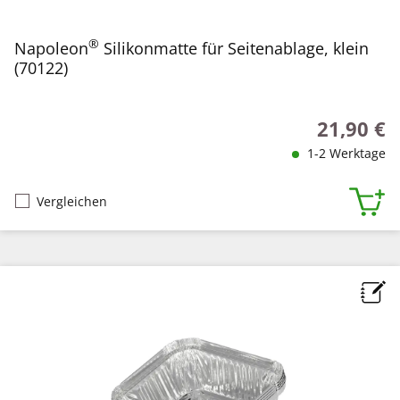
®
Napoleon
Silikonmatte für Seitenablage, klein
(70122)
21,90 €
Regulärer P
1-2 Werktage
Vergleichen