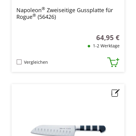
®
Napoleon
Zweiseitige Gussplatte für
®
Rogue
(56426)
64,95 €
Regulärer Preis
1-2 Werktage
Vergleichen