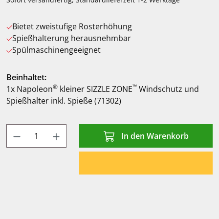
Bietet zweistufige Rosterhöhung
Spießhalterung herausnehmbar
Spülmaschinengeeignet
Beinhaltet:
®
™
1x Napoleon
kleiner SIZZLE ZONE
Windschutz und
Spießhalter inkl. Spieße (71302)
Produkt Anzahl: Gib den gewünschten Wert
In den Warenkorb