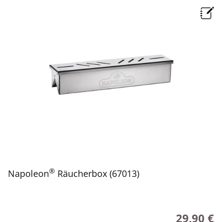
®
Napoleon
Räucherbox (67013)
29,90 €
Regulärer P