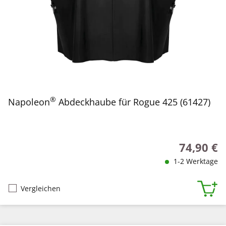
®
Napoleon
Abdeckhaube für Rogue 425 (61427)
74,90 €
Regulärer P
1-2 Werktage
Vergleichen