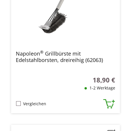
®
Napoleon
Grillbürste mit
Edelstahlborsten, dreireihig (62063)
18,90 €
Regulärer Preis
1-2 Werktage
Vergleichen