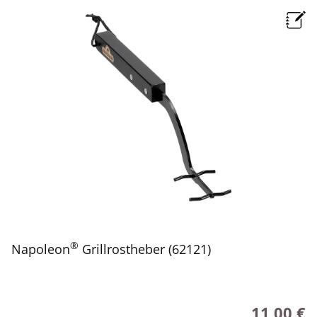
®
Napoleon
Grillrostheber (62121)
11,00 €
Regulärer P