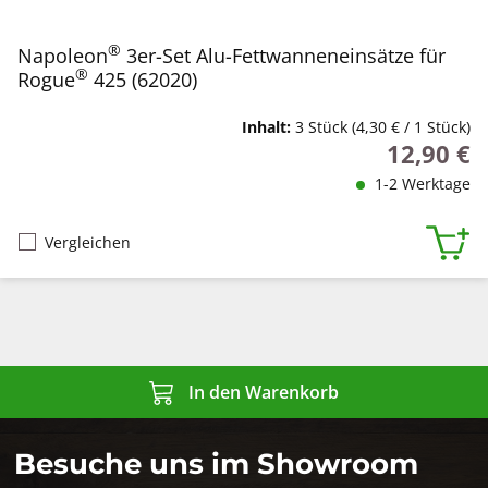
®
Napoleon
3er-Set Alu-Fettwanneneinsätze für
®
Rogue
425 (62020)
Inhalt:
3 Stück
(4,30 € / 1 Stück)
12,90 €
Regulärer P
1-2 Werktage
Vergleichen
In den Warenkorb
Besuche uns im Showroom