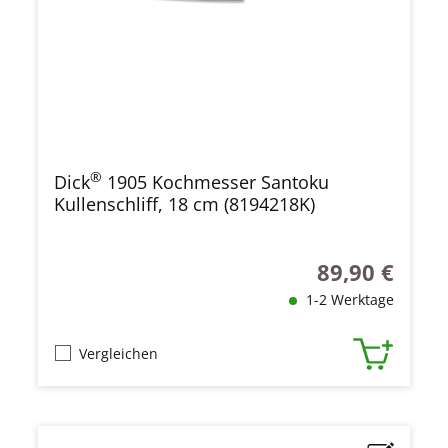
®
Dick
1905 Kochmesser Santoku
Kullenschliff, 18 cm (8194218K)
89,90 €
Regulärer Preis
1-2 Werktage
Vergleichen