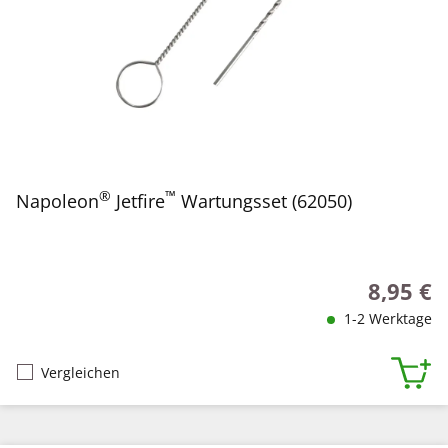
®
™
Napoleon
Jetfire
Wartungsset (62050)
8,95 €
Regulärer
1-2 Werktage
Vergleichen