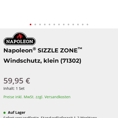
®
™
Napoleon
SIZZLE ZONE
Windschutz, klein (71302)
59,95 €
Regulärer Preis:
Inhalt:
1 Set
Preise inkl. MwSt. zzgl. Versandkosten
Auf Lager
Sofort versandfertig, Standardlieferzeit 1-2 Werktage