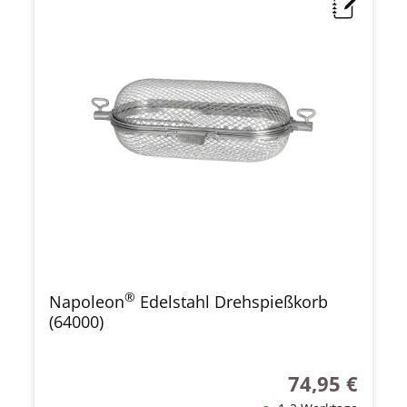
®
Napoleon
Edelstahl Drehspießkorb
(64000)
74,95 €
Regulärer Preis