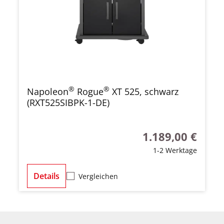
®
®
Napoleon
Rogue
XT 525, schwarz
(RXT525SIBPK-1-DE)
1.189,00 €
Regulärer Preis:
1-2 Werktage
Details
Vergleichen
Produktgalerie überspringen