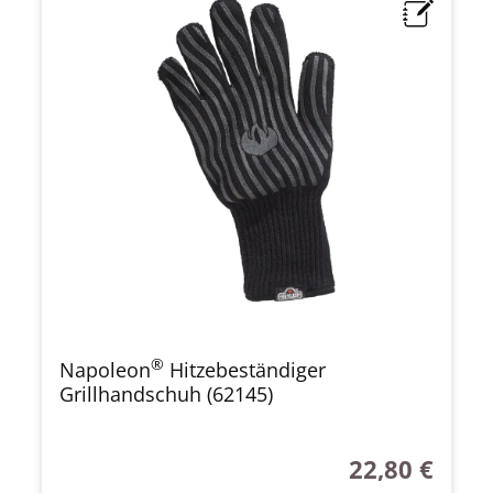
®
Napoleon
Hitzebeständiger
Grillhandschuh (62145)
22,80 €
Regulärer Preis