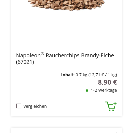
®
Napoleon
Räucherchips Brandy-Eiche
(67021)
Inhalt:
0.7 kg
(12,71 € / 1 kg)
8,90 €
Regulärer Prei
1-2 Werktage
Vergleichen