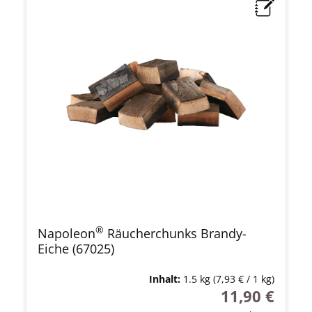
®
Napoleon
Räucherchunks Brandy-
Eiche (67025)
Inhalt:
1.5 kg
(7,93 € / 1 kg)
11,90 €
Regulärer Preis