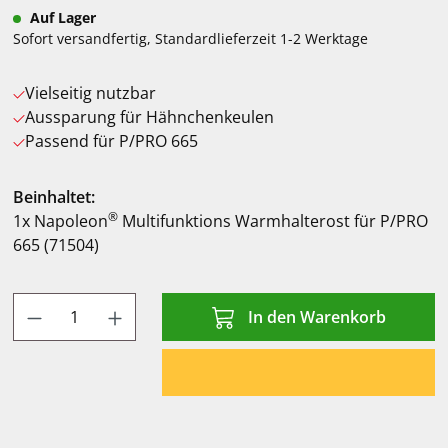
Auf Lager
Sofort versandfertig, Standardlieferzeit 1-2 Werktage
Vielseitig nutzbar
Aussparung für Hähnchenkeulen
Passend für P/PRO 665
Beinhaltet:
®
1x Napoleon
Multifunktions Warmhalterost für P/PRO
665 (71504)
Produkt Anzahl: Gib den gewünschten Wert
In den Warenkorb