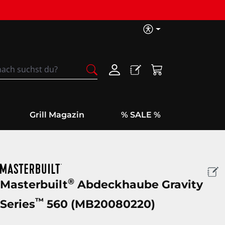
Barrierefreih
Warenkorb enthäl
Grill Magazin
% SALE %
®
Masterbuilt
Abdeckhaube Gravity
™
Series
560 (MB20080220)