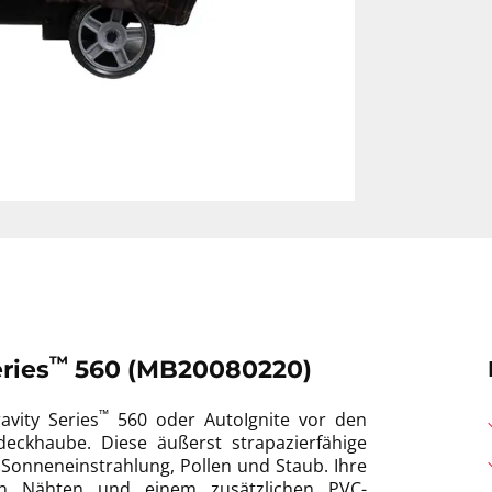
™
ries
560 (MB20080220)
™
vity Series
560 oder AutoIgnite vor den
eckhaube. Diese äußerst strapazierfähige
 Sonneneinstrahlung, Pollen und Staub. Ihre
ten Nähten und einem zusätzlichen PVC-