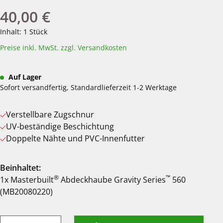
40,00 €
Regulärer Preis:
Inhalt:
1 Stück
Preise inkl. MwSt. zzgl. Versandkosten
Auf Lager
Sofort versandfertig, Standardlieferzeit 1-2 Werktage
Verstellbare Zugschnur
UV-beständige Beschichtung
Doppelte Nähte und PVC-Innenfutter
Beinhaltet:
®
™
1x Masterbuilt
Abdeckhaube Gravity Series
560
(MB20080220)