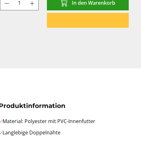
Produkt Anzahl: Gib den gewünschten We
In den Warenkorb
Produktinformation
Material: Polyester mit PVC-Innenfutter
Langlebige Doppelnähte