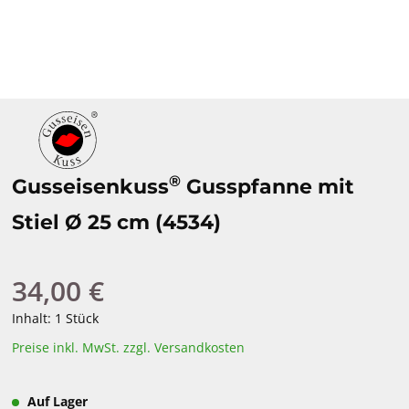
®
Gusseisenkuss
Gusspfanne mit
Stiel Ø 25 cm (4534)
34,00 €
Regulärer Preis:
Inhalt:
1 Stück
Preise inkl. MwSt. zzgl. Versandkosten
Auf Lager