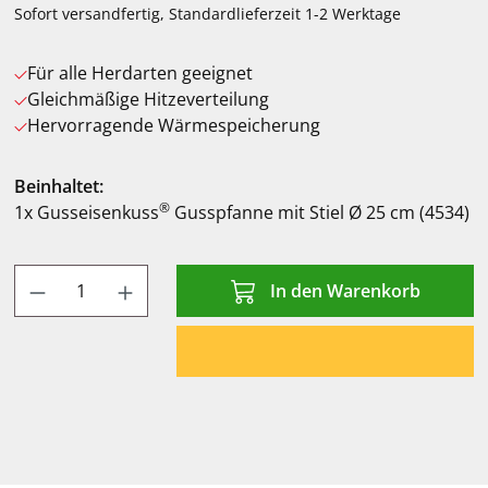
Sofort versandfertig, Standardlieferzeit 1-2 Werktage
Für alle Herdarten geeignet
Gleichmäßige Hitzeverteilung
Hervorragende Wärmespeicherung
Beinhaltet:
®
1x Gusseisenkuss
Gusspfanne mit Stiel Ø 25 cm (4534)
Produkt Anzahl: Gib den gewünschten Wert
In den Warenkorb