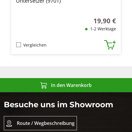
Untersetzer (9701)
19,90 €
Regulärer Preis
1-2 Werktage
Vergleichen
In den Warenkorb
Besuche uns im Showroom
Route / Wegbeschreibung