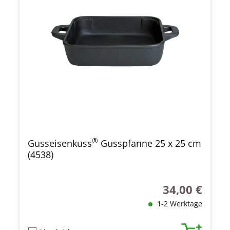
®
Gusseisenkuss
Gusspfanne 25 x 25 cm
(4538)
34,00 €
Regulärer Preis
1-2 Werktage