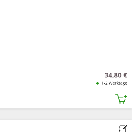
34,80 €
Regulärer P
1-2 Werktage