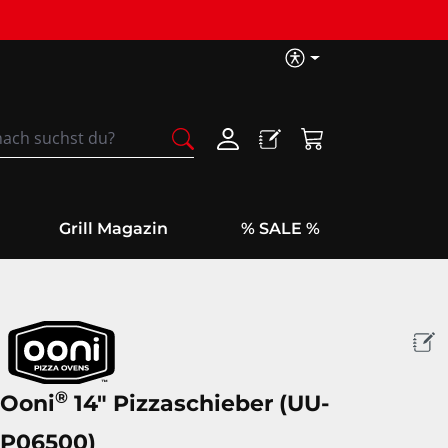
Barrierefreih
Warenkorb enthäl
Grill Magazin
% SALE %
®
Ooni
14" Pizzaschieber (UU-
P06500)