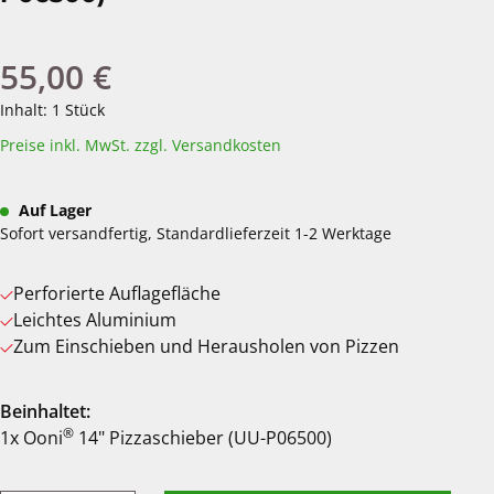
55,00 €
Regulärer Preis:
Inhalt:
1 Stück
Preise inkl. MwSt. zzgl. Versandkosten
Auf Lager
Sofort versandfertig, Standardlieferzeit 1-2 Werktage
Perforierte Auflagefläche
Leichtes Aluminium
Zum Einschieben und Herausholen von Pizzen
Beinhaltet:
®
1x Ooni
14" Pizzaschieber (UU-P06500)