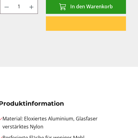
Produkt Anzahl: Gib den gewünschten We
In den Warenkorb
Produktinformation
Material: Eloxiertes Aluminium, Glasfaser
verstärktes Nylon
Perforierte Fläche für weniger Mehl