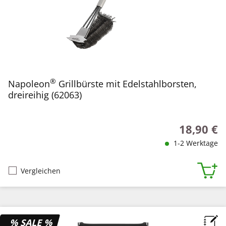
®
Napoleon
Grillbürste mit Edelstahlborsten,
dreireihig (62063)
18,90 €
Regulärer P
1-2 Werktage
Vergleichen
% SALE %