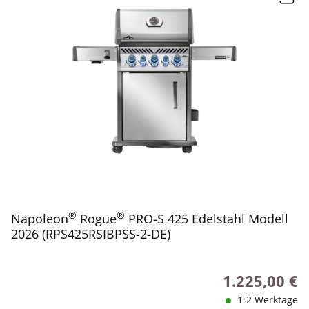
®
®
Napoleon
Rogue
PRO-S 425 Edelstahl Modell
2026 (RPS425RSIBPSS-2-DE)
1.225,00 €
Regulärer Preis
1-2 Werktage