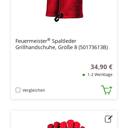
®
Feuermeister
Spaltleder
Grillhandschuhe, Größe 8 (50173613B)
34,90 €
Regulärer Preis
1-2 Werktage
Vergleichen