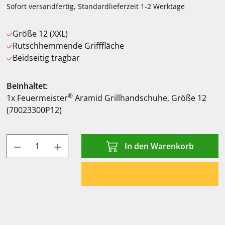
Sofort versandfertig, Standardlieferzeit 1-2 Werktage
Größe 12 (XXL)
Rutschhemmende Grifffläche
Beidseitig tragbar
Beinhaltet:
®
1x Feuermeister
Aramid Grillhandschuhe, Größe 12
(70023300P12)
Produkt Anzahl: Gib den gewünschten Wert
In den Warenkorb