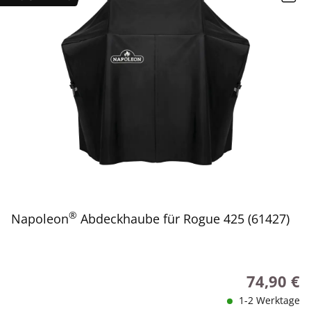
®
Napoleon
Abdeckhaube für Rogue 425 (61427)
74,90 €
Regulärer P
1-2 Werktage