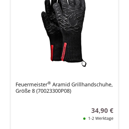
®
Feuermeister
Aramid Grillhandschuhe,
Größe 8 (70023300P08)
34,90 €
Regulärer Preis
1-2 Werktage