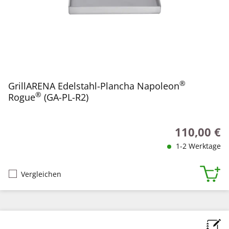
®
GrillARENA Edelstahl-Plancha Napoleon
®
Rogue
(GA-PL-R2)
110,00 €
Regulärer Pr
1-2 Werktage
Vergleichen