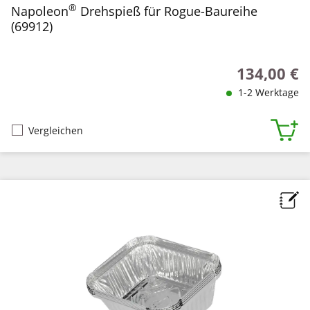
®
Napoleon
Drehspieß für Rogue-Baureihe
(69912)
134,00 €
Regulärer Pr
1-2 Werktage
Vergleichen