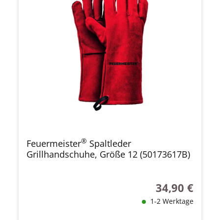
®
Feuermeister
Spaltleder
Grillhandschuhe, Größe 12 (50173617B)
34,90 €
Regulärer Preis
1-2 Werktage