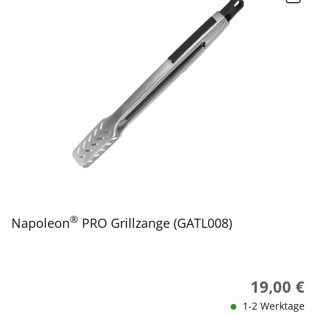
®
Napoleon
PRO Grillzange (GATL008)
19,00 €
Regulärer P
1-2 Werktage