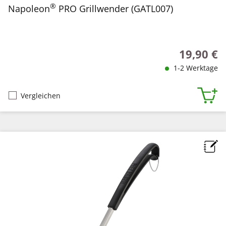
®
Napoleon
PRO Grillwender (GATL007)
19,90 €
Regulärer P
1-2 Werktage
Vergleichen