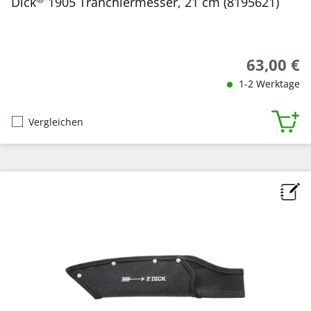
Dick
1905 Tranchiermesser, 21 cm (8195621)
63,00 €
Regulärer P
1-2 Werktage
Vergleichen