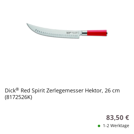
®
Dick
Red Spirit Zerlegemesser Hektor, 26 cm
(8172526K)
83,50 €
Regulärer P
1-2 Werktage