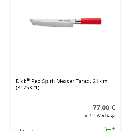
®
Dick
Red Spirit Messer Tanto, 21 cm
(8175321)
77,00 €
Regulärer Preis
1-2 Werktage