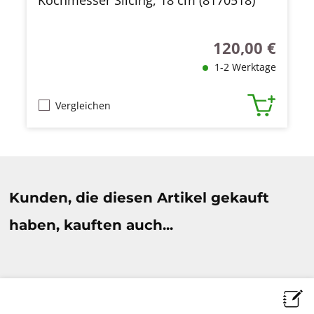
Kochmesser Slicing, 18 cm (8170518)
120,00 €
Regulärer Preis:
1-2 Werktage
Vergleichen
Produktgalerie überspringen
Kunden, die diesen Artikel gekauft
haben, kauften auch...