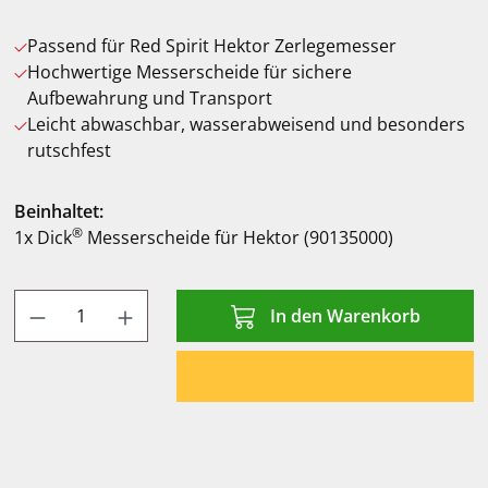
Passend für Red Spirit Hektor Zerlegemesser
Hochwertige Messerscheide für sichere
Aufbewahrung und Transport
Leicht abwaschbar, wasserabweisend und besonders
rutschfest
Beinhaltet:
®
1x Dick
Messerscheide für Hektor (90135000)
Produkt Anzahl: Gib den gewünschten Wert
In den Warenkorb