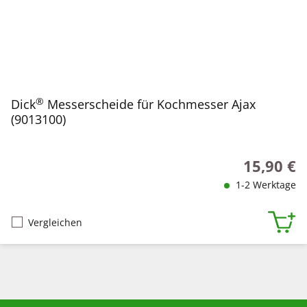
®
Dick
Messerscheide für Kochmesser Ajax
(9013100)
15,90 €
Regulärer P
1-2 Werktage
Vergleichen