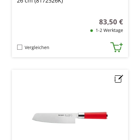
26 cm (8172526K)
83,50 €
Regulärer Preis
1-2 Werktage
Vergleichen