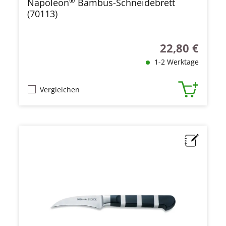
®
Napoleon
Bambus-Schneidebrett
(70113)
22,80 €
Regulärer Preis
1-2 Werktage
Vergleichen