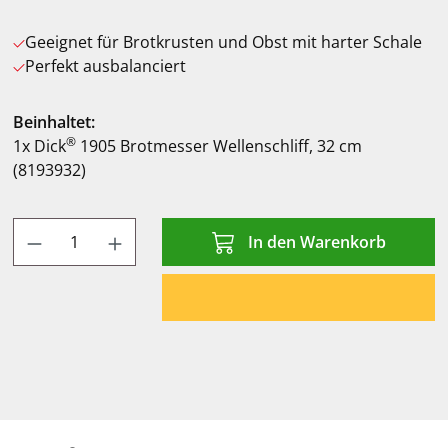
Geeignet für Brotkrusten und Obst mit harter Schale
Perfekt ausbalanciert
Beinhaltet:
®
1x Dick
1905 Brotmesser Wellenschliff, 32 cm
(8193932)
Produkt Anzahl: Gib den gewünschten Wert
In den Warenkorb