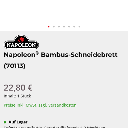
®
Napoleon
Bambus-Schneidebrett
(70113)
22,80 €
Regulärer Preis:
Inhalt:
1 Stück
Preise inkl. MwSt. zzgl. Versandkosten
Auf Lager
Sofort versandfertig, Standardlieferzeit 1-2 Werktage