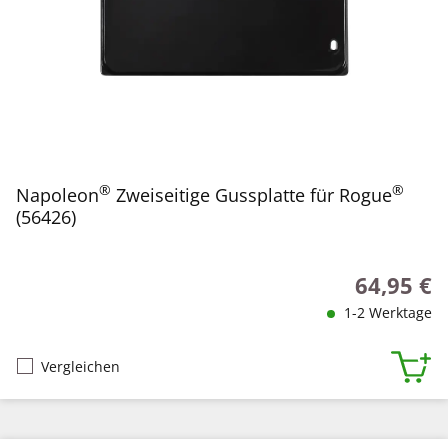
®
®
Napoleon
Zweiseitige Gussplatte für Rogue
(56426)
64,95 €
Regulärer P
1-2 Werktage
Vergleichen