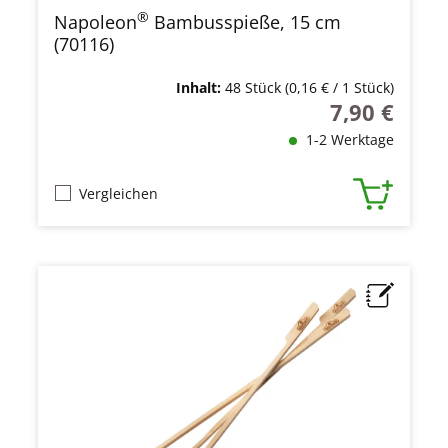
®
Napoleon
Bambusspieße, 15 cm
(70116)
Inhalt:
48 Stück
(0,16 € / 1 Stück)
7,90 €
Regulärer Prei
1-2 Werktage
Vergleichen