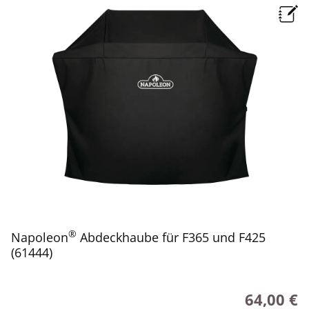
®
Napoleon
Abdeckhaube für F365 und F425
(61444)
64,00 €
Regulärer P