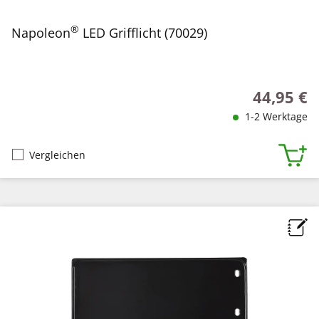
®
Napoleon
LED Grifflicht (70029)
44,95 €
Regulärer P
1-2 Werktage
Vergleichen