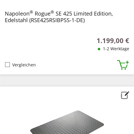
®
®
Napoleon
Rogue
SE 425 Limited Edition,
Edelstahl (RSE425RSIBPSS-1-DE)
1.199,00 €
Regulärer Preis
1-2 Werktage
Vergleichen