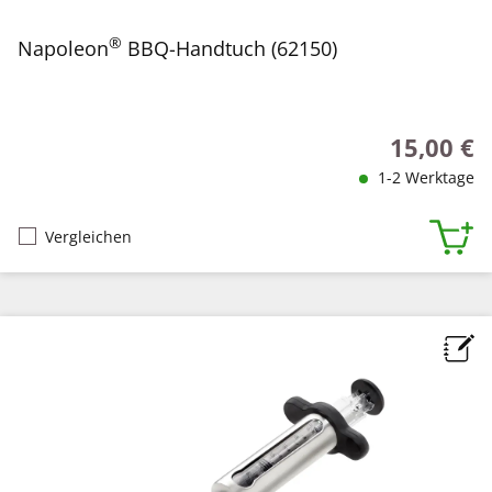
®
Napoleon
BBQ-Handtuch (62150)
15,00 €
Regulärer P
1-2 Werktage
Vergleichen