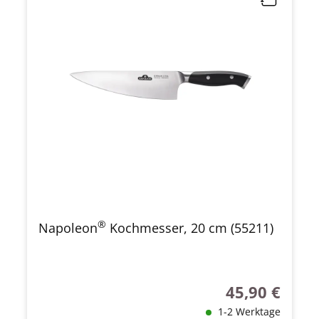
®
Napoleon
Kochmesser, 20 cm (55211)
45,90 €
Regulärer Preis
1-2 Werktage