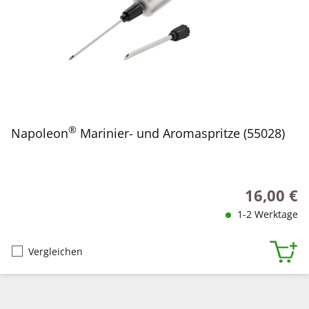
®
Napoleon
Marinier- und Aromaspritze (55028)
16,00 €
Regulärer P
1-2 Werktage
Vergleichen