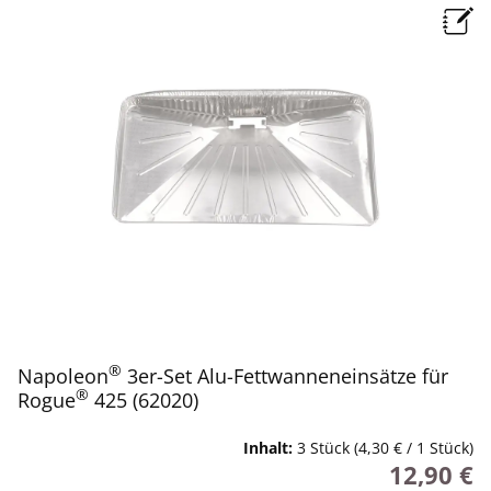
®
Napoleon
3er-Set Alu-Fettwanneneinsätze für
®
Rogue
425 (62020)
Inhalt:
3 Stück
(4,30 € / 1 Stück)
12,90 €
Regulärer P