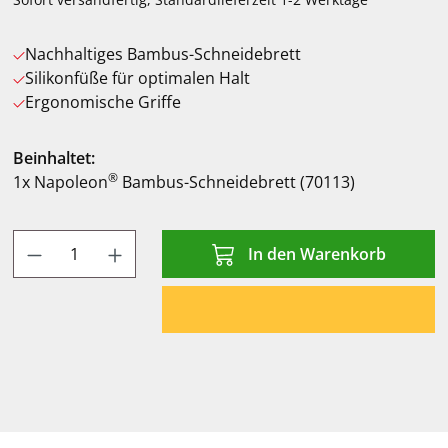
Nachhaltiges Bambus-Schneidebrett
Silikonfüße für optimalen Halt
Ergonomische Griffe
Beinhaltet:
®
1x Napoleon
Bambus-Schneidebrett (70113)
Produkt Anzahl: Gib den gewünschten Wert
In den Warenkorb