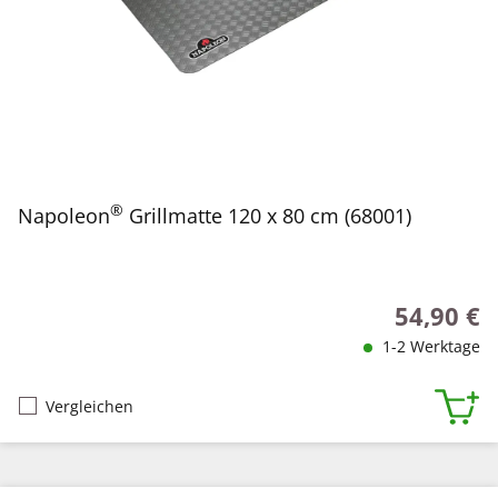
®
Napoleon
Grillmatte 120 x 80 cm (68001)
54,90 €
Regulärer P
1-2 Werktage
Vergleichen