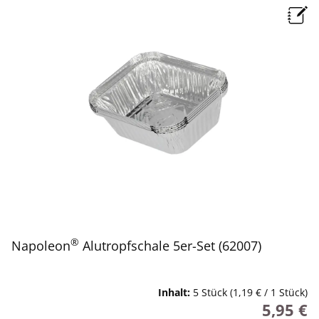
®
Napoleon
Alutropfschale 5er-Set (62007)
Inhalt:
5 Stück
(1,19 € / 1 Stück)
5,95 €
Regulärer