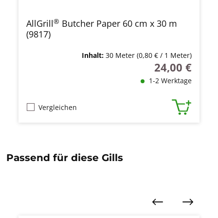
®
AllGrill
Butcher Paper 60 cm x 30 m
(9817)
Inhalt:
30 Meter
(0,80 € / 1 Meter)
24,00 €
Regulärer Preis
1-2 Werktage
Vergleichen
Passend für diese Gills
Produktgalerie überspringen