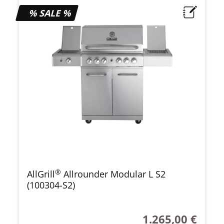
% SALE %
®
AllGrill
Allrounder Modular L S2
(100304-S2)
1.265,00 €
Regulärer Preis: