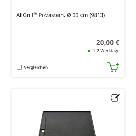
®
AllGrill
Pizzastein, Ø 33 cm (9813)
20,00 €
Regulärer Preis
1-2 Werktage
Vergleichen