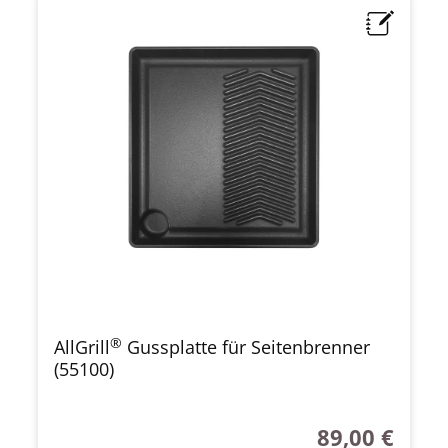
®
AllGrill
Gussplatte für Seitenbrenner
(55100)
89,00 €
Regulärer Preis