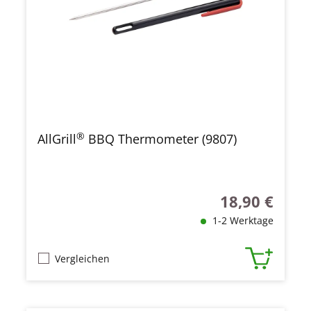
®
AllGrill
BBQ Thermometer (9807)
18,90 €
Regulärer Preis
1-2 Werktage
Vergleichen