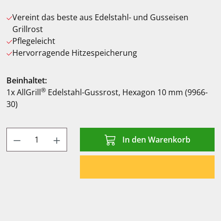
Vereint das beste aus Edelstahl- und Gusseisen
Grillrost
Pflegeleicht
Hervorragende Hitzespeicherung
Beinhaltet:
®
1x AllGrill
Edelstahl-Gussrost, Hexagon 10 mm (9966-
30)
Produkt Anzahl: Gib den gewünschten Wert
In den Warenkorb