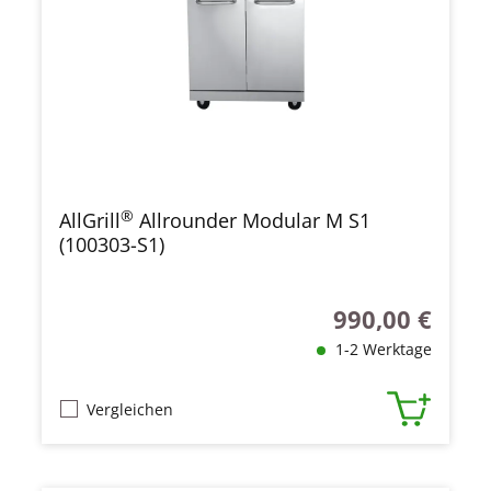
®
AllGrill
Allrounder Modular M S1
(100303-S1)
990,00 €
Regulärer Preis:
1-2 Werktage
Vergleichen