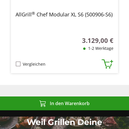
®
AllGrill
Chef Modular XL S6 (500906-S6)
3.129,00 €
Regulärer Preis:
1-2 Werktage
Vergleichen
In den Warenkorb
Weil Grillen Deine