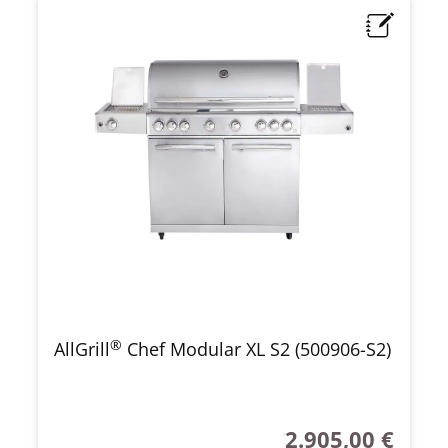
®
AllGrill
Chef Modular XL S2 (500906-S2)
2.905,00 €
Regulärer Preis: