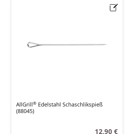
®
AllGrill
Edelstahl Schaschlikspieß
(88045)
12,90 €
Regulärer Preis