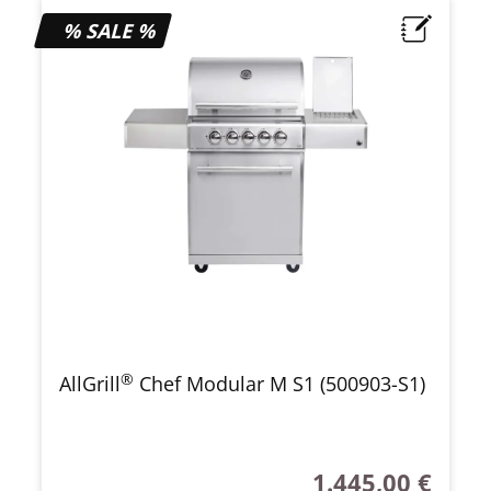
% SALE %
®
AllGrill
Chef Modular M S1 (500903-S1)
1.445,00 €
Regulärer Preis: