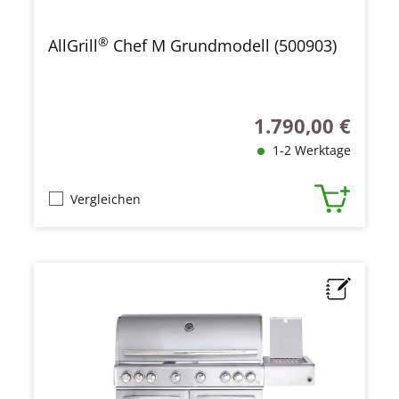
®
AllGrill
Chef M Grundmodell (500903)
1.790,00 €
Regulärer Preis:
1-2 Werktage
Vergleichen