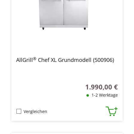
®
AllGrill
Chef XL Grundmodell (500906)
1.990,00 €
Regulärer Preis:
1-2 Werktage
Vergleichen