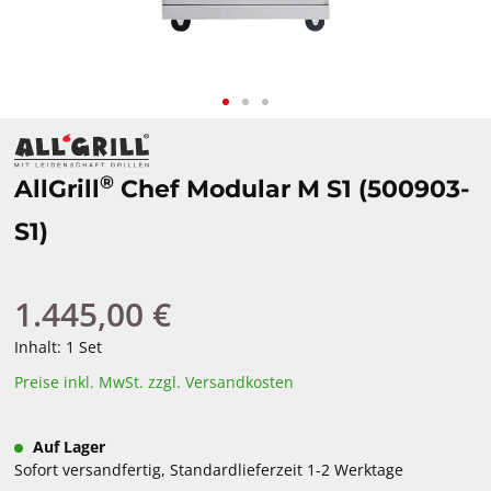
®
AllGrill
Chef Modular M S1 (500903-
S1)
1.445,00 €
Regulärer Preis:
Inhalt:
1 Set
Preise inkl. MwSt. zzgl. Versandkosten
Auf Lager
Sofort versandfertig, Standardlieferzeit 1-2 Werktage