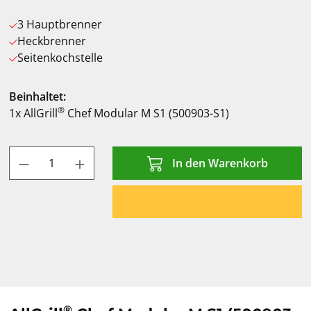
3 Hauptbrenner
Heckbrenner
Seitenkochstelle
Beinhaltet:
®
1x AllGrill
Chef Modular M S1 (500903-S1)
Produkt Anzahl: Gib den gewünschten Wert
In den Warenkorb
®