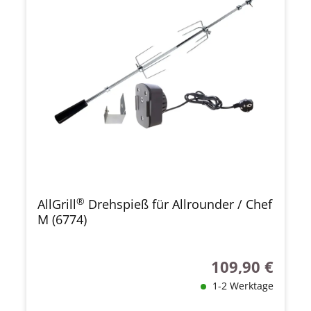
®
AllGrill
Drehspieß für Allrounder / Chef
M (6774)
109,90 €
Regulärer Preis:
1-2 Werktage