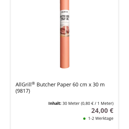
®
AllGrill
Butcher Paper 60 cm x 30 m
(9817)
Inhalt:
30 Meter
(0,80 € / 1 Meter)
24,00 €
Regulärer Preis
1-2 Werktage