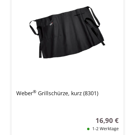
®
Weber
Grillschürze, kurz (8301)
16,90 €
Regulärer Preis
1-2 Werktage