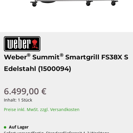
®
®
Weber
Summit
Smartgrill FS38X S
Edelstahl (1500094)
6.499,00 €
Regulärer Preis:
Inhalt:
1 Stück
Preise inkl. MwSt. zzgl. Versandkosten
Auf Lager