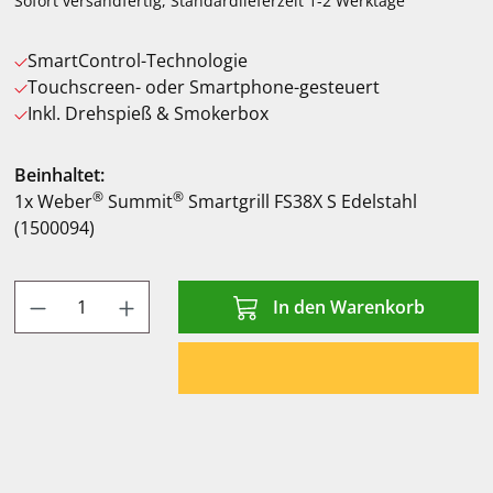
Sofort versandfertig, Standardlieferzeit 1-2 Werktage
SmartControl-Technologie
Touchscreen- oder Smartphone-gesteuert
Inkl. Drehspieß & Smokerbox
Beinhaltet:
®
®
1x Weber
Summit
Smartgrill FS38X S Edelstahl
(1500094)
Produkt Anzahl: Gib den gewünschten Wert
In den Warenkorb