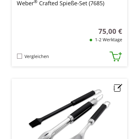
®
Weber
Crafted Spieße-Set (7685)
75,00 €
Regulärer Preis
1-2 Werktage
Vergleichen