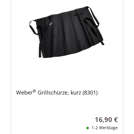
®
Weber
Grillschürze, kurz (8301)
16,90 €
Regulärer Preis
1-2 Werktage