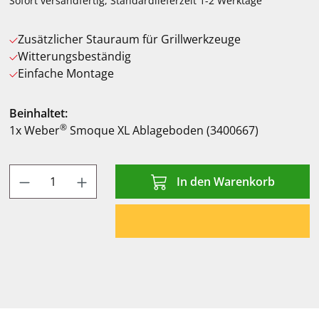
Sofort versandfertig, Standardlieferzeit 1-2 Werktage
Zusätzlicher Stauraum für Grillwerkzeuge
Witterungsbeständig
Einfache Montage
Beinhaltet:
®
1x Weber
Smoque XL Ablageboden (3400667)
Produkt Anzahl: Gib den gewünschten Wert
In den Warenkorb