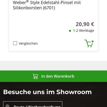
®
Weber
Style Edelstahl-Pinsel mit
Silikonborsten (6701)
20,90 €
Regulärer Preis
1-2 Werktage
Vergleichen
In den Warenkorb
Besuche uns im Showroom