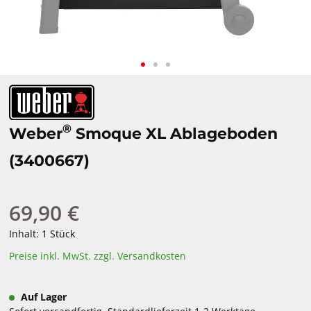
®
Weber
Smoque XL Ablageboden
(3400667)
69,90 €
Regulärer Preis:
Inhalt:
1 Stück
Preise inkl. MwSt. zzgl. Versandkosten
Auf Lager