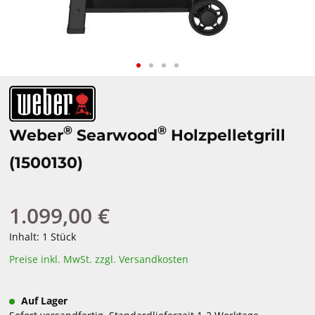
®
®
Weber
Searwood
Holzpelletgrill
(1500130)
1.099,00 €
Regulärer Preis:
Inhalt:
1 Stück
Preise inkl. MwSt. zzgl. Versandkosten
Auf Lager