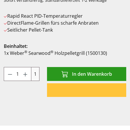
Sofort versandfertig, Standardlieferzeit 1-2 Werktage
Rapid React PID-Temperaturregler
DirectFlame-Grillen fürs scharfe Anbraten
Seitlicher Pellet-Tank
Beinhaltet:
®
®
1x Weber
Searwood
Holzpelletgrill (1500130)
Produkt Anzahl: Gib den gewünschten Wert
1
In den Warenkorb