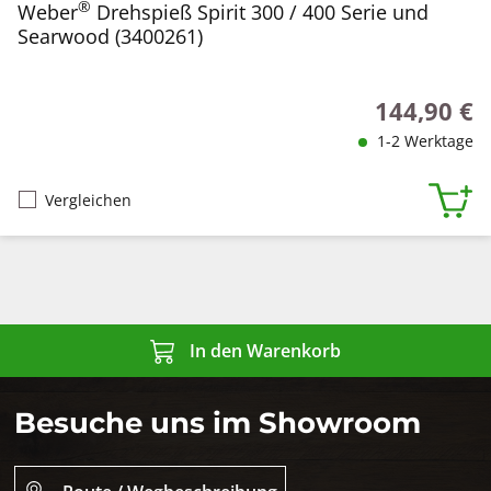
®
Weber
Drehspieß Spirit 300 / 400 Serie und
Searwood (3400261)
144,90 €
Regulärer Pr
1-2 Werktage
Vergleichen
In den Warenkorb
Besuche uns im Showroom