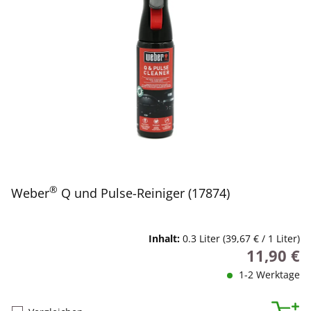
®
Weber
Q und Pulse-Reiniger (17874)
Inhalt:
0.3 Liter
(39,67 € / 1 Liter)
11,90 €
Regulärer P
1-2 Werktage