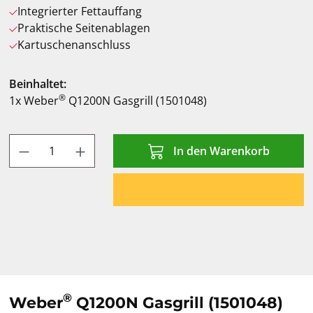
Integrierter Fettauffang
Praktische Seitenablagen
Kartuschenanschluss
Beinhaltet:
®
1x Weber
Q1200N Gasgrill (1501048)
Produkt Anzahl: Gib den gewünschten Wert
In den Warenkorb
®
Weber
Q1200N Gasgrill (1501048)