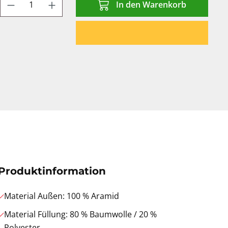
Produkt Anzahl: Gib den gewünschten We
In den Warenkorb
Produktinformation
Material Außen: 100 % Aramid
Material Füllung: 80 % Baumwolle / 20 %
Polyester