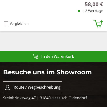
58,00 €
Regulärer P
1-2 Werktage
Vergleichen
In den Warenkorb
Besuche uns im Showroom
Route / Wegbeschreibung
Steinbrinksweg 47 | 31840 Hessisch Oldendorf