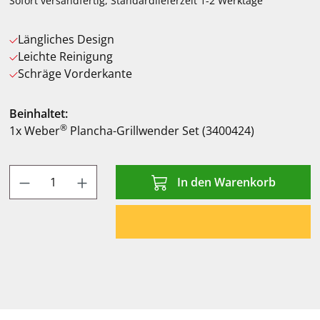
Sofort versandfertig, Standardlieferzeit 1-2 Werktage
Längliches Design
Leichte Reinigung
Schräge Vorderkante
Beinhaltet:
®
1x Weber
Plancha-Grillwender Set (3400424)
Produkt Anzahl: Gib den gewünschten Wert
In den Warenkorb