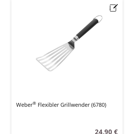
®
Weber
Flexibler Grillwender (6780)
24,90 €
Regulärer Preis