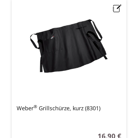
®
Weber
Grillschürze, kurz (8301)
16,90 €
Regulärer Preis