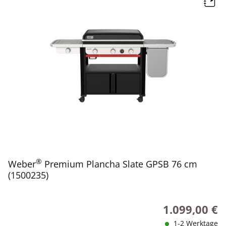
®
Weber
Premium Plancha Slate GPSB 76 cm
(1500235)
1.099,00 €
Regulärer Preis
1-2 Werktage