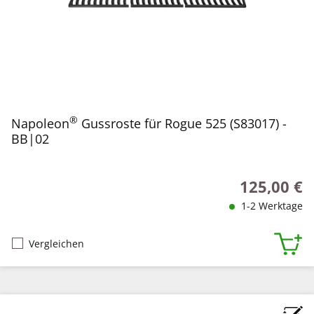
®
Napoleon
Gussroste für Rogue 525 (S83017) -
BB|02
125,00 €
Regulärer Pr
1-2 Werktage
Vergleichen