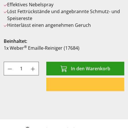
Effektives Nebelspray
Löst Fettrückstände und angebrannte Schmutz- und
Speisereste
Hinterlässt einen angenehmen Geruch
Beinhaltet:
®
1x Weber
Emaille-Reiniger (17684)
Produkt Anzahl: Gib den gewünschten Wert
In den Warenkorb