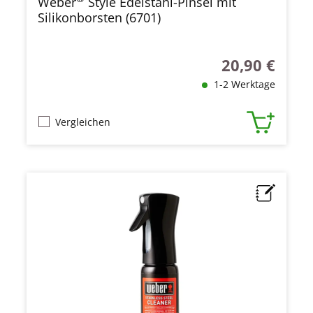
Weber
Style Edelstahl-Pinsel mit
Silikonborsten (6701)
20,90 €
Regulärer Preis
1-2 Werktage
Vergleichen