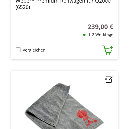
Weber
Premium Rollwagen für Q2000
(6526)
239,00 €
Regulärer Preis:
1-2 Werktage
Vergleichen