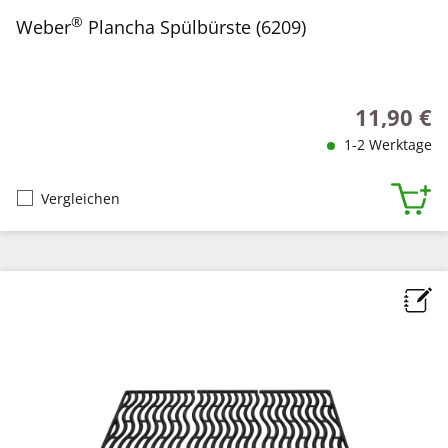
®
Weber
Plancha Spülbürste (6209)
11,90 €
Regulärer P
1-2 Werktage
Vergleichen