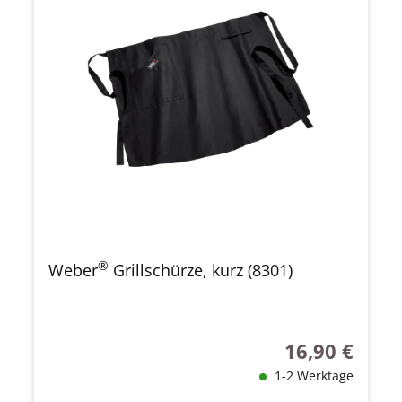
®
Weber
Grillschürze, kurz (8301)
16,90 €
Regulärer Preis
1-2 Werktage