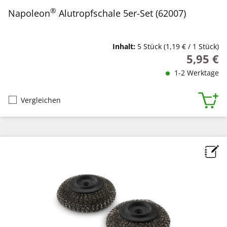
®
Napoleon
Alutropfschale 5er-Set (62007)
Inhalt:
5 Stück
(1,19 € / 1 Stück)
5,95 €
Regulärer
1-2 Werktage
Vergleichen