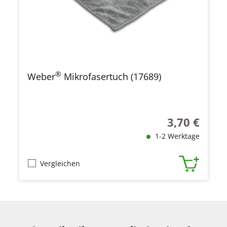
®
Weber
Mikrofasertuch (17689)
3,70 €
Regulärer Prei
1-2 Werktage
Vergleichen
Produktgalerie überspringen