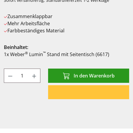
Sofort versandfertig, Standardlieferzeit 1-2 Werktage
Zusammenklappbar
Mehr Arbeitsfläche
Farbbeständiges Material
Beinhaltet:
®
™
1x Weber
Lumin
Stand mit Seitentisch (6617)
Produkt Anzahl: Gib den gewünschten Wert
In den Warenkorb