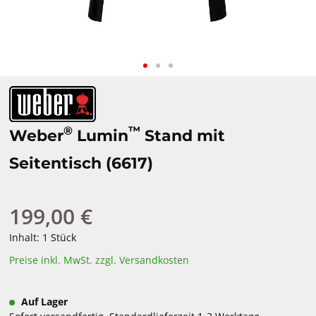
®
™
Weber
Lumin
Stand mit
Seitentisch (6617)
199,00 €
Regulärer Preis:
Inhalt:
1 Stück
Preise inkl. MwSt. zzgl. Versandkosten
Auf Lager