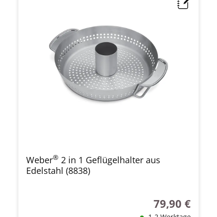
®
Weber
2 in 1 Geflügelhalter aus
Edelstahl (8838)
79,90 €
Regulärer Preis
1-2 Werktage