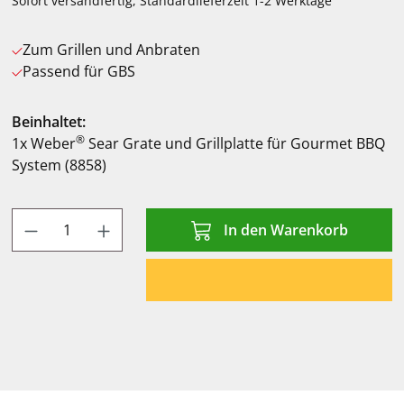
Sofort versandfertig, Standardlieferzeit 1-2 Werktage
Zum Grillen und Anbraten
Passend für GBS
Beinhaltet:
®
1x Weber
Sear Grate und Grillplatte für Gourmet BBQ
System (8858)
Produkt Anzahl: Gib den gewünschten Wert
In den Warenkorb