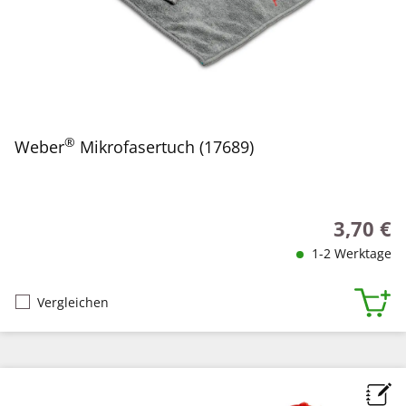
®
Weber
Mikrofasertuch (17689)
3,70 €
Regulärer
1-2 Werktage
Vergleichen