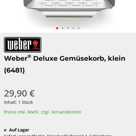
®
Weber
Deluxe Gemüsekorb, klein
(6481)
29,90 €
Regulärer Preis:
Inhalt:
1 Stück
Preise inkl. MwSt. zzgl. Versandkosten
Auf Lager