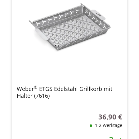
®
Weber
ETGS Edelstahl Grillkorb mit
Halter (7616)
36,90 €
Regulärer Preis
1-2 Werktage