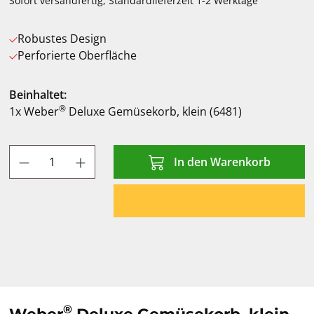
Sofort versandfertig, Standardlieferzeit 1-2 Werktage
Robustes Design
Perforierte Oberfläche
Beinhaltet:
®
1x Weber
Deluxe Gemüsekorb, klein (6481)
Produkt Anzahl: Gib den gewünschten Wert
In den Warenkorb
®