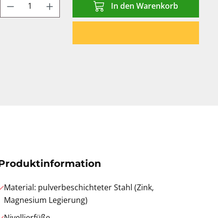
Produkt Anzahl: Gib den gewünschten We
In den Warenkorb
Produktinformation
Material: pulverbeschichteter Stahl (Zink,
Magnesium Legierung)
Nivellierfüße