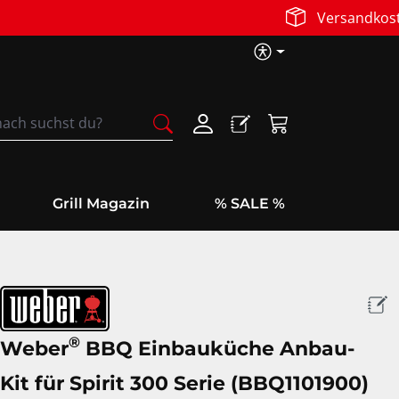
Barrierefreih
Warenkorb enthäl
Grill Magazin
% SALE %
®
Weber
BBQ Einbauküche Anbau-
Kit für Spirit 300 Serie (BBQ1101900)