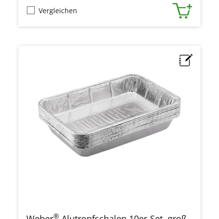
Vergleichen
®
Weber
Alutropfschalen 10er-Set, groß