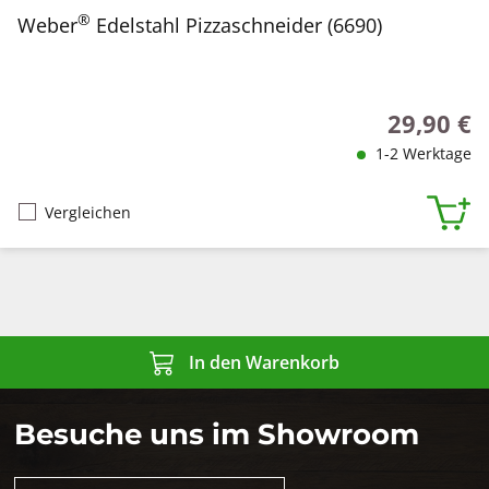
®
Weber
Edelstahl Pizzaschneider (6690)
29,90 €
Regulärer P
1-2 Werktage
Vergleichen
In den Warenkorb
Besuche uns im Showroom