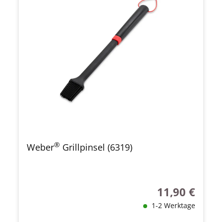
®
Weber
Grillpinsel (6319)
11,90 €
Regulärer Preis
1-2 Werktage