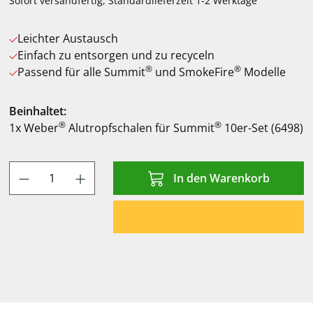
Sofort versandfertig, Standardlieferzeit 1-2 Werktage
Leichter Austausch
Einfach zu entsorgen und zu recyceln
®
®
Passend für alle Summit
und SmokeFire
Modelle
Beinhaltet:
®
®
1x Weber
Alutropfschalen für Summit
10er-Set (6498)
Produkt Anzahl: Gib den gewünschten Wert
In den Warenkorb