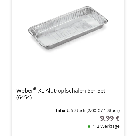
®
Weber
XL Alutropfschalen 5er-Set
(6454)
Inhalt:
5 Stück
(2,00 € / 1 Stück)
9,99 €
Regulärer Prei
1-2 Werktage