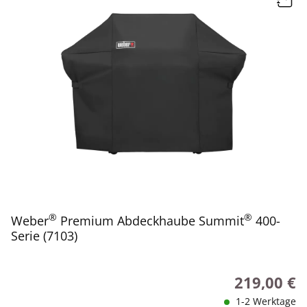
®
®
Weber
Premium Abdeckhaube Summit
400-
Serie (7103)
219,00 €
Regulärer Pr
1-2 Werktage