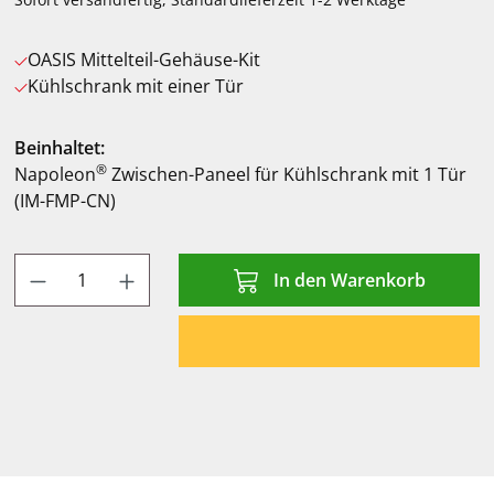
OASIS Mittelteil-Gehäuse-Kit
Kühlschrank mit einer Tür
Beinhaltet:
®
Napoleon
Zwischen-Paneel für Kühlschrank mit 1 Tür
(IM-FMP-CN)
Produkt Anzahl: Gib den gewünschten Wert
In den Warenkorb