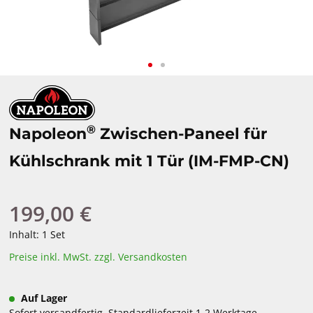
®
Napoleon
Zwischen-Paneel für
Kühlschrank mit 1 Tür (IM-FMP-CN)
199,00 €
Regulärer Preis:
Inhalt:
1 Set
Preise inkl. MwSt. zzgl. Versandkosten
Auf Lager
Sofort versandfertig, Standardlieferzeit 1-2 Werktage