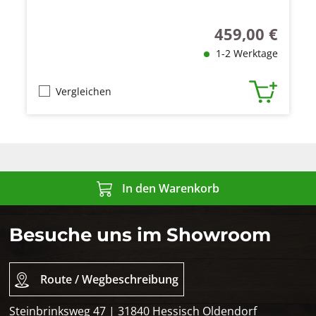
459,00 €
Regulärer Preis:
1-2 Werktage
Vergleichen
In den Warenkorb
Besuche uns im Showroom
Route / Wegbeschreibung
Steinbrinksweg 47 | 31840 Hessisch Oldendorf