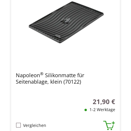
®
Napoleon
Silikonmatte für
Seitenablage, klein (70122)
21,90 €
Regulärer Preis
1-2 Werktage
Vergleichen