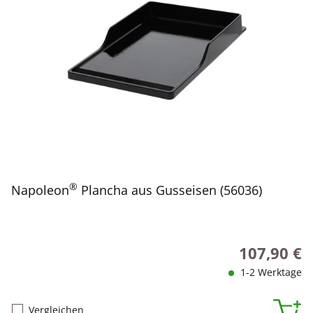
®
Napoleon
Plancha aus Gusseisen (56036)
107,90 €
Regulärer Pr
1-2 Werktage
Vergleichen