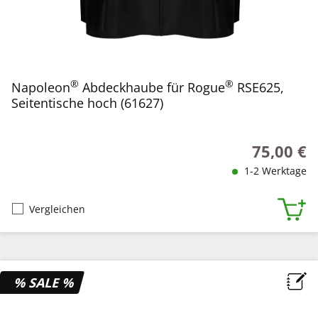
®
®
Napoleon
Abdeckhaube für Rogue
RSE625,
Seitentische hoch (61627)
75,00 €
Regulärer P
1-2 Werktage
Vergleichen
% SALE %