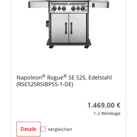
®
®
Napoleon
Rogue
SE 525, Edelstahl
(RSE525RSIBPSS-1-DE)
1.469,00 €
Regulärer Preis:
1-2 Werktage
Details
Vergleichen