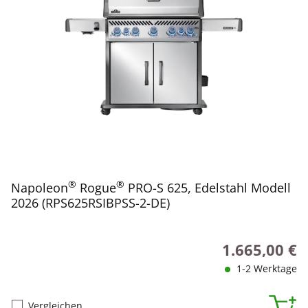
®
®
Napoleon
Rogue
PRO-S 625, Edelstahl Modell
2026 (RPS625RSIBPSS-2-DE)
1.665,00 €
Regulärer Preis
1-2 Werktage
Vergleichen