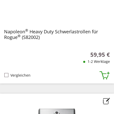
®
Napoleon
Heavy Duty Schwerlastrollen für
®
Rogue
(S82002)
59,95 €
Regulärer P
1-2 Werktage
Vergleichen