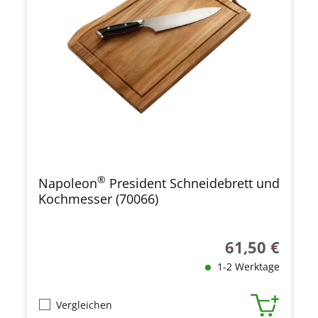
®
Napoleon
President Schneidebrett und
Kochmesser (70066)
61,50 €
Regulärer Preis
1-2 Werktage
Vergleichen