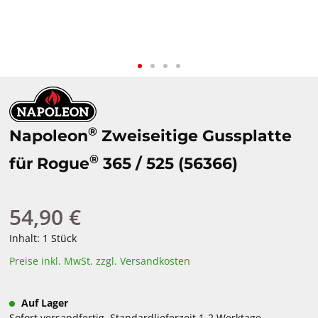
®
Napoleon
Zweiseitige Gussplatte
®
für Rogue
365 / 525 (56366)
54,90 €
Regulärer Preis:
Inhalt:
1 Stück
Preise inkl. MwSt. zzgl. Versandkosten
Auf Lager
Sofort versandfertig, Standardlieferzeit 1-2 Werktage