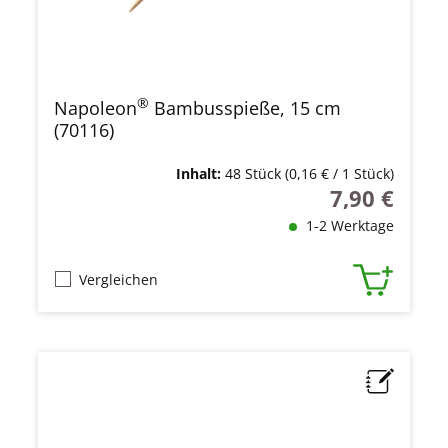
®
Napoleon
Bambusspieße, 15 cm
(70116)
Inhalt:
48 Stück
(0,16 € / 1 Stück)
7,90 €
Regulärer Prei
1-2 Werktage
Vergleichen