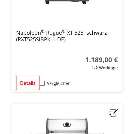
®
®
Napoleon
Rogue
XT 525, schwarz
(RXT525SIBPK-1-DE)
1.189,00 €
Regulärer Preis:
1-2 Werktage
Details
Vergleichen