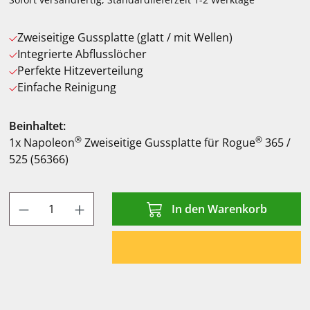
Zweiseitige Gussplatte (glatt / mit Wellen)
Integrierte Abflusslöcher
Perfekte Hitzeverteilung
Einfache Reinigung
Beinhaltet:
®
®
1x Napoleon
Zweiseitige Gussplatte für Rogue
365 /
525 (56366)
Produkt Anzahl: Gib den gewünschten Wert
In den Warenkorb