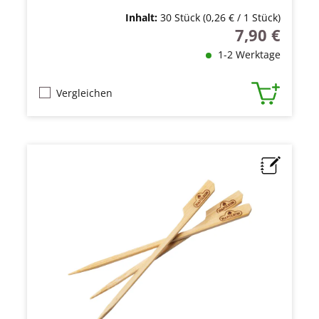
Inhalt:
30 Stück
(0,26 € / 1 Stück)
7,90 €
Regulärer Prei
1-2 Werktage
Vergleichen