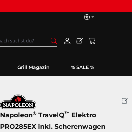
Barrierefreih
Warenkorb enthäl
Grill Magazin
% SALE %
®
™
Napoleon
TravelQ
Elektro
PRO285EX inkl. Scherenwagen