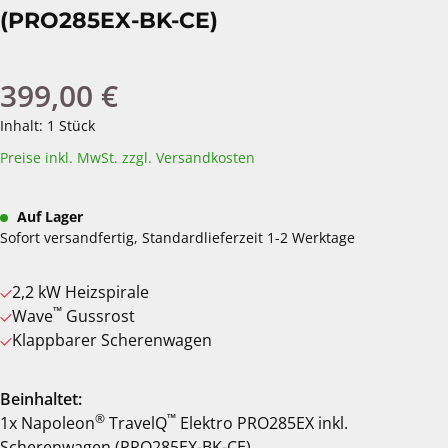
(PRO285EX-BK-CE)
399,00 €
Regulärer Preis:
Inhalt:
1 Stück
Preise inkl. MwSt. zzgl. Versandkosten
Auf Lager
Sofort versandfertig, Standardlieferzeit 1-2 Werktage
2,2 kW Heizspirale
™
Wave
Gussrost
Klappbarer Scherenwagen
Beinhaltet:
®
™
1x Napoleon
TravelQ
Elektro PRO285EX inkl.
Scherenwagen (PRO285EX-BK-CE)