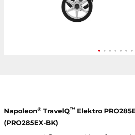
®
™
Napoleon
TravelQ
Elektro PRO285E
(PRO285EX-BK)