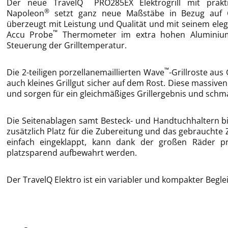
™
Der neue TravelQ
PRO285EX Elektrogrill mit prak
®
Napoleon
setzt ganz neue Maßstäbe in Bezug auf 
überzeugt mit Leistung und Qualität und mit seinem eleg
™
Accu Probe
Thermometer im extra hohen Aluminiumgu
Steuerung der Grilltemperatur.
™
Die 2-teiligen porzellanemaillierten Wave
-Grillroste aus
auch kleines Grillgut sicher auf dem Rost. Diese massi
und sorgen für ein gleichmäßiges Grillergebnis und sch
Die Seitenablagen samt Besteck- und Handtuchhaltern 
zusätzlich Platz für die Zubereitung und das gebrauchte Z
einfach eingeklappt, kann dank der großen Räder pr
platzsparend aufbewahrt werden.
Der TravelQ Elektro ist ein variabler und kompakter Beglei