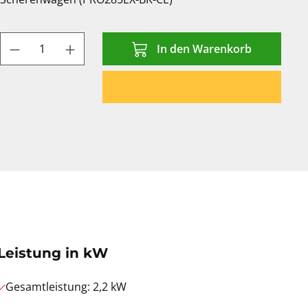
Produkt Anzahl: Gib den gewünschten We
In den Warenkorb
Leistung in kW
Gesamtleistung: 2,2 kW