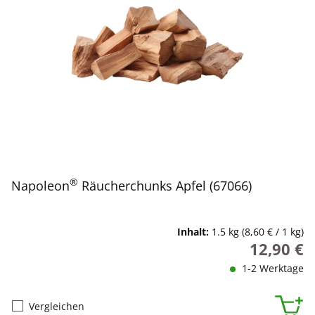
®
Napoleon
Räucherchunks Apfel (67066)
Inhalt:
1.5 kg
(8,60 € / 1 kg)
12,90 €
Regulärer P
1-2 Werktage
Vergleichen