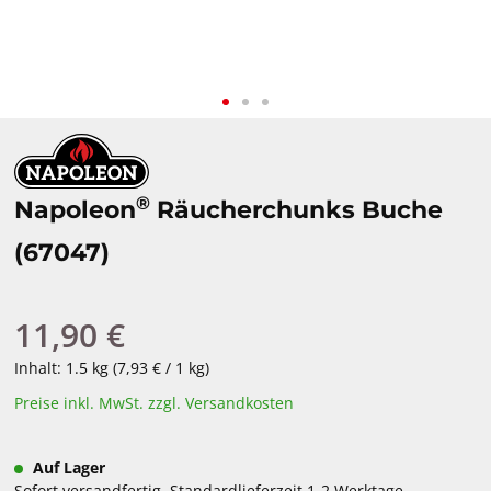
®
Napoleon
Räucherchunks Buche
(67047)
11,90 €
Regulärer Preis:
Inhalt:
1.5 kg
(7,93 € / 1 kg)
Preise inkl. MwSt. zzgl. Versandkosten
Auf Lager
Sofort versandfertig, Standardlieferzeit 1-2 Werktage