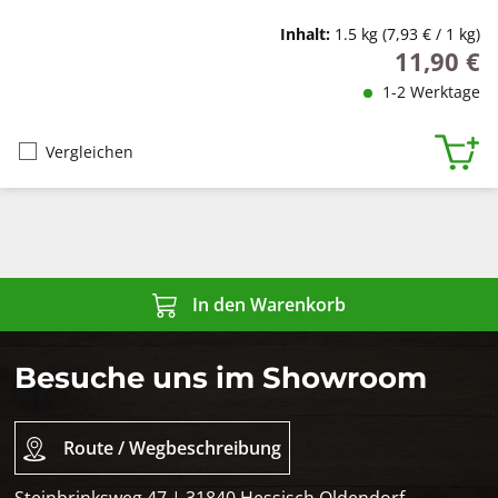
Inhalt:
1.5 kg
(7,93 € / 1 kg)
11,90 €
Regulärer P
1-2 Werktage
Vergleichen
In den Warenkorb
Besuche uns im Showroom
Route / Wegbeschreibung
Steinbrinksweg 47 | 31840 Hessisch Oldendorf