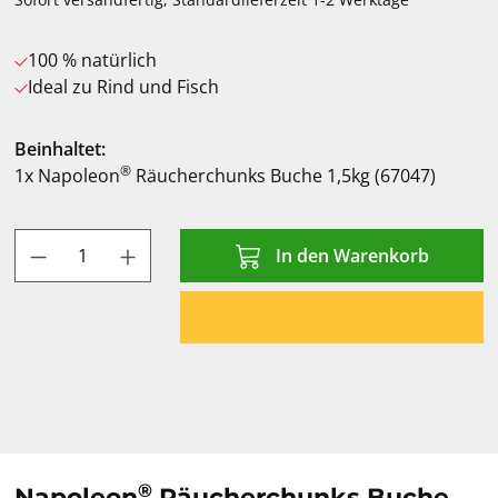
100 % natürlich
Ideal zu Rind und Fisch
Beinhaltet:
®
1x Napoleon
Räucherchunks Buche 1,5kg (67047)
Produkt Anzahl: Gib den gewünschten Wert
In den Warenkorb
®
Napoleon
Räucherchunks Buche