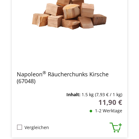
®
Napoleon
Räucherchunks Kirsche
(67048)
Inhalt:
1.5 kg
(7,93 € / 1 kg)
11,90 €
Regulärer Preis
1-2 Werktage
Vergleichen