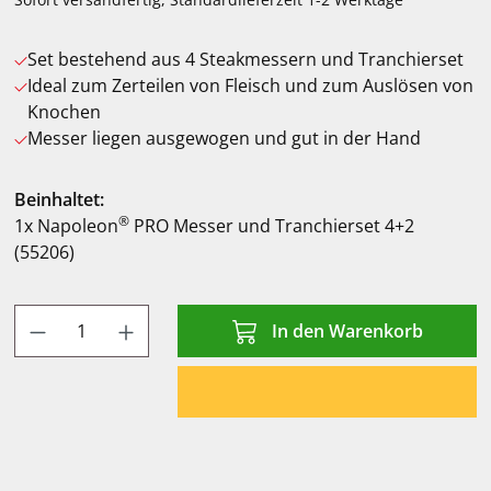
Set bestehend aus 4 Steakmessern und Tranchierset
Ideal zum Zerteilen von Fleisch und zum Auslösen von
Knochen
Messer liegen ausgewogen und gut in der Hand
Beinhaltet:
®
1x Napoleon
PRO Messer und Tranchierset 4+2
(55206)
Produkt Anzahl: Gib den gewünschten Wert
In den Warenkorb