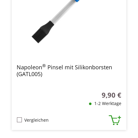
®
Napoleon
Pinsel mit Silikonborsten
(GATL005)
9,90 €
Regulärer Prei
1-2 Werktage
Vergleichen