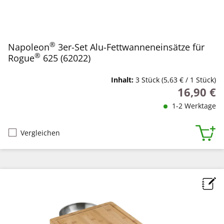
®
Napoleon
3er-Set Alu-Fettwanneneinsätze für
®
Rogue
625 (62022)
Inhalt:
3 Stück
(5,63 € / 1 Stück)
16,90 €
Regulärer P
1-2 Werktage
Vergleichen