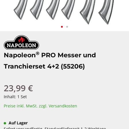
®
Napoleon
PRO Messer und
Tranchierset 4+2 (55206)
23,99 €
Regulärer Preis:
Inhalt:
1 Set
Preise inkl. MwSt. zzgl. Versandkosten
Auf Lager
Sofort versandfertig, Standardlieferzeit 1-2 Werktage