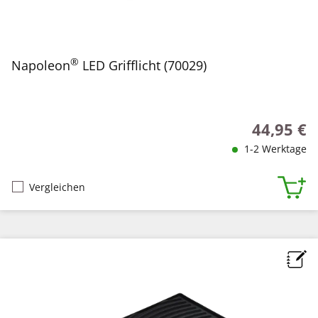
®
Napoleon
LED Grifflicht (70029)
44,95 €
Regulärer P
1-2 Werktage
Vergleichen