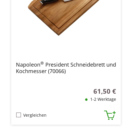
®
Napoleon
President Schneidebrett und
Kochmesser (70066)
61,50 €
Regulärer Preis
1-2 Werktage
Vergleichen