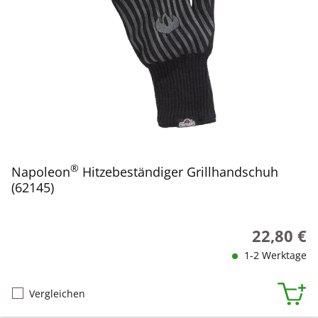
®
Napoleon
Hitzebeständiger Grillhandschuh
(62145)
22,80 €
Regulärer P
1-2 Werktage
Vergleichen