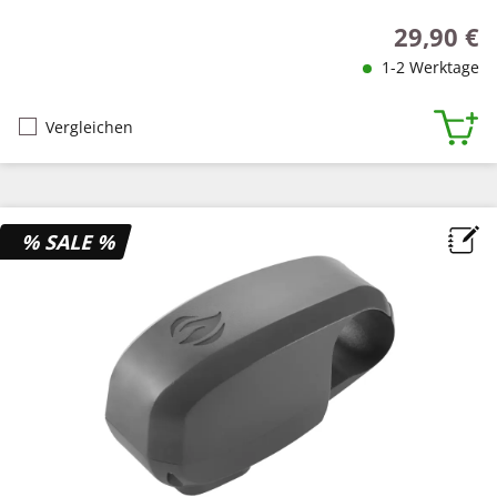
29,90 €
Regulärer P
1-2 Werktage
Vergleichen
% SALE %