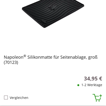
®
Napoleon
Silikonmatte für Seitenablage, groß
(70123)
34,95 €
Regulärer P
1-2 Werktage
Vergleichen