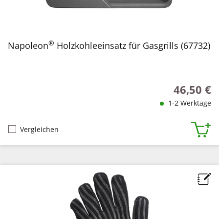
®
Napoleon
Holzkohleeinsatz für Gasgrills (67732)
46,50 €
Regulärer P
1-2 Werktage
Vergleichen