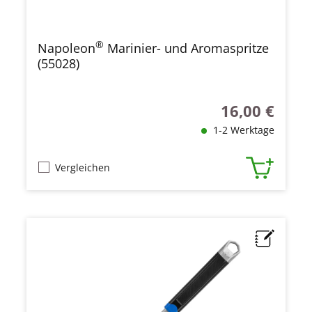
®
Napoleon
Marinier- und Aromaspritze
(55028)
16,00 €
Regulärer Preis
1-2 Werktage
Vergleichen