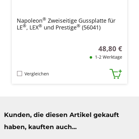
®
Napoleon
Zweiseitige Gussplatte für
®
®
®
LE
, LEX
und Prestige
(56041)
48,80 €
Regulärer Preis
1-2 Werktage
Vergleichen
Produktgalerie überspringen
Kunden, die diesen Artikel gekauft
haben, kauften auch...