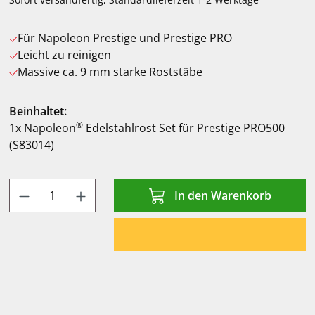
Für Napoleon Prestige und Prestige PRO
Leicht zu reinigen
Massive ca. 9 mm starke Roststäbe
Beinhaltet:
®
1x Napoleon
Edelstahlrost Set für Prestige PRO500
(S83014)
Produkt Anzahl: Gib den gewünschten Wert
In den Warenkorb