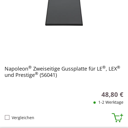
®
®
®
Napoleon
Zweiseitige Gussplatte für LE
, LEX
®
und Prestige
(56041)
48,80 €
Regulärer P
1-2 Werktage
Vergleichen