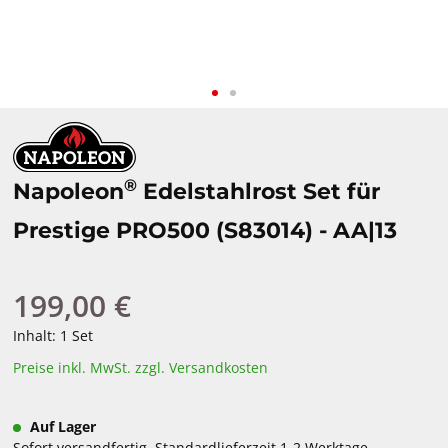
®
Napoleon
Edelstahlrost Set für
Prestige PRO500 (S83014) - AA|13
199,00 €
Regulärer Preis:
Inhalt:
1 Set
Preise inkl. MwSt. zzgl. Versandkosten
Auf Lager
Sofort versandfertig, Standardlieferzeit 1-2 Werktage