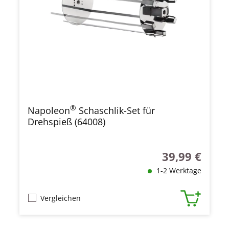
®
Napoleon
Schaschlik-Set für
Drehspieß (64008)
39,99 €
Regulärer Preis
1-2 Werktage
Vergleichen