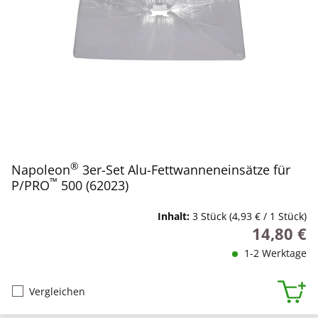
®
Napoleon
3er-Set Alu-Fettwanneneinsätze für
™
P/PRO
500 (62023)
Inhalt:
3 Stück
(4,93 € / 1 Stück)
14,80 €
Regulärer P
1-2 Werktage
Vergleichen