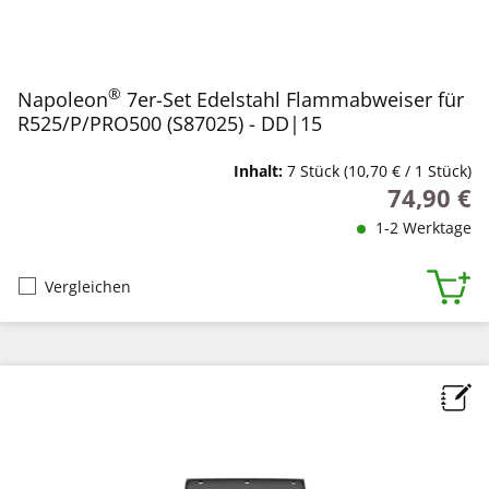
®
Napoleon
7er-Set Edelstahl Flammabweiser für
R525/P/PRO500 (S87025) - DD|15
Inhalt:
7 Stück
(10,70 € / 1 Stück)
74,90 €
Regulärer P
1-2 Werktage
Vergleichen