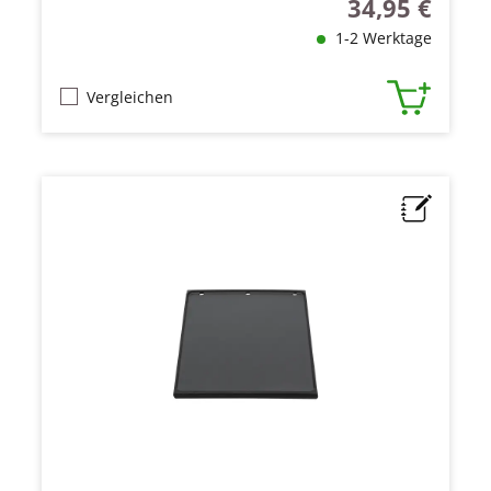
34,95 €
Regulärer Preis
1-2 Werktage
Vergleichen