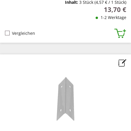
Inhalt:
3 Stück
(4,57 € / 1 Stück)
13,70 €
Regulärer P
1-2 Werktage
Vergleichen