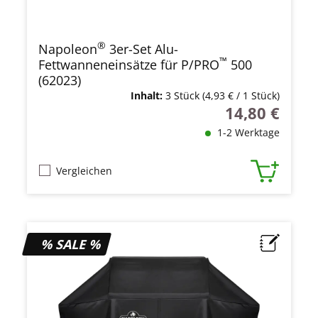
®
Napoleon
3er-Set Alu-
™
Fettwanneneinsätze für P/PRO
500
(62023)
Inhalt:
3 Stück
(4,93 € / 1 Stück)
14,80 €
Regulärer Preis
1-2 Werktage
Vergleichen
% SALE %