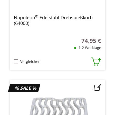
®
Napoleon
Edelstahl Drehspießkorb
(64000)
74,95 €
Regulärer Preis
1-2 Werktage
Vergleichen
% SALE %