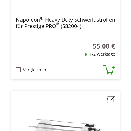
®
Napoleon
Heavy Duty Schwerlastrollen
™
für Prestige PRO
(S82004)
55,00 €
Regulärer Preis
1-2 Werktage
Vergleichen