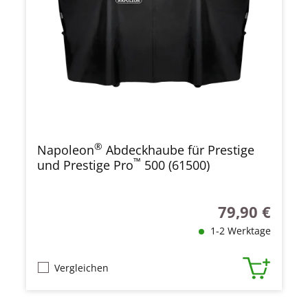
®
Napoleon
Abdeckhaube für Prestige
™
und Prestige Pro
500 (61500)
79,90 €
Regulärer Preis
1-2 Werktage
Vergleichen