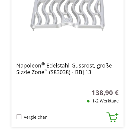
®
Napoleon
Edelstahl-Gussrost, große
™
Sizzle Zone
(S83038) - BB|13
138,90 €
Regulärer Preis:
1-2 Werktage
Vergleichen