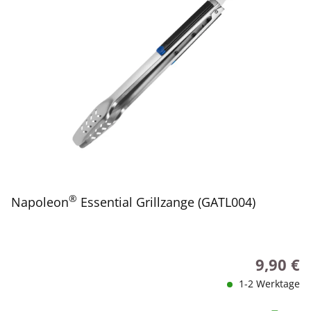
®
Napoleon
Essential Grillzange (GATL004)
9,90 €
Regulärer
1-2 Werktage