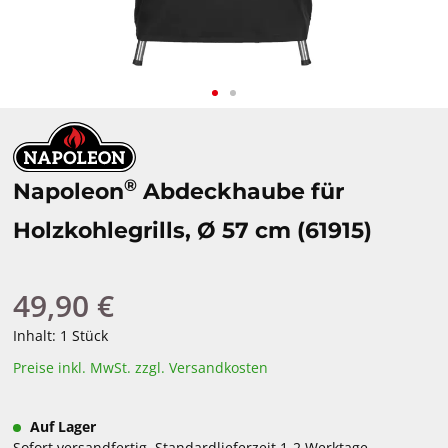
®
Napoleon
Abdeckhaube für
Holzkohlegrills, Ø 57 cm (61915)
49,90 €
Regulärer Preis:
Inhalt:
1 Stück
Preise inkl. MwSt. zzgl. Versandkosten
Auf Lager
Sofort versandfertig, Standardlieferzeit 1-2 Werktage