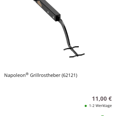
®
Napoleon
Grillrostheber (62121)
11,00 €
Regulärer P
1-2 Werktage