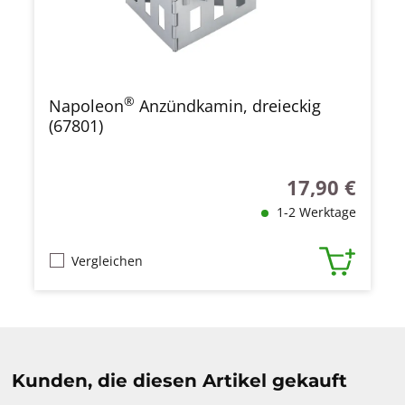
®
Napoleon
Anzündkamin, dreieckig
(67801)
17,90 €
Regulärer Preis
1-2 Werktage
Vergleichen
Produktgalerie überspringen
Kunden, die diesen Artikel gekauft