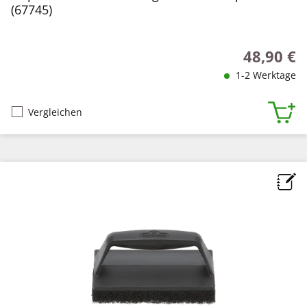
(67745)
48,90 €
Regulärer P
1-2 Werktage
Vergleichen