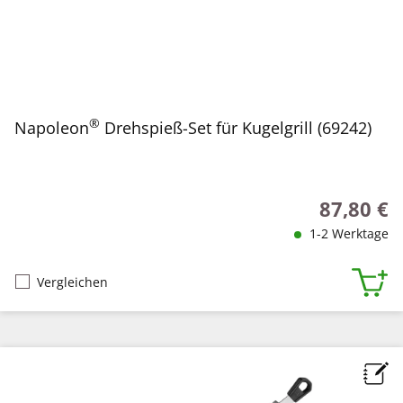
®
Napoleon
Drehspieß-Set für Kugelgrill (69242)
87,80 €
Regulärer P
1-2 Werktage
Vergleichen