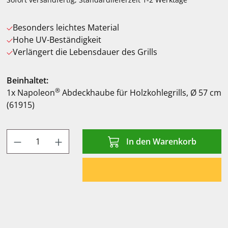
Besonders leichtes Material
Hohe UV-Beständigkeit
Verlängert die Lebensdauer des Grills
Beinhaltet:
®
1x Napoleon
Abdeckhaube für Holzkohlegrills, Ø 57 cm
(61915)
Produkt Anzahl: Gib den gewünschten Wert
In den Warenkorb