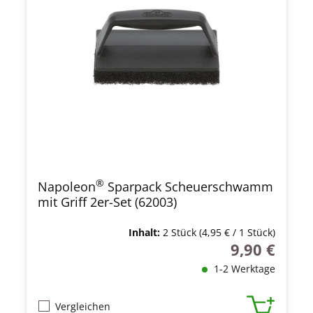
®
Napoleon
Sparpack Scheuerschwamm
mit Griff 2er-Set (62003)
Inhalt:
2 Stück
(4,95 € / 1 Stück)
9,90 €
Regulärer Prei
1-2 Werktage
Vergleichen