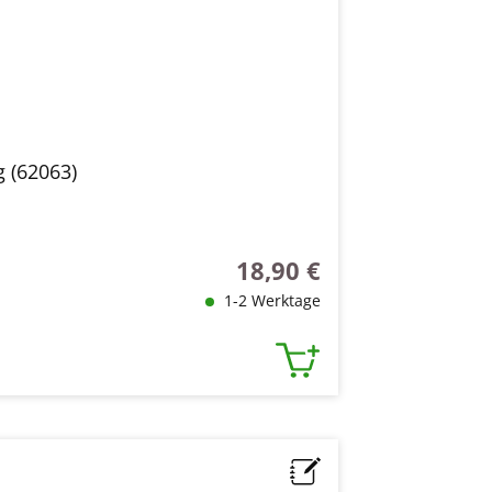
g (62063)
18,90 €
Regulärer Preis:
1-2 Werktage