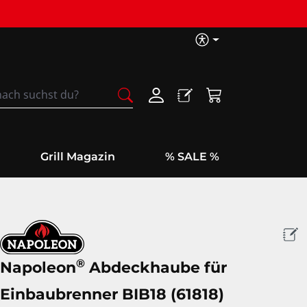
Barrierefreih
Warenkorb enthäl
Grill Magazin
% SALE %
®
Napoleon
Abdeckhaube für
Einbaubrenner BIB18 (61818)