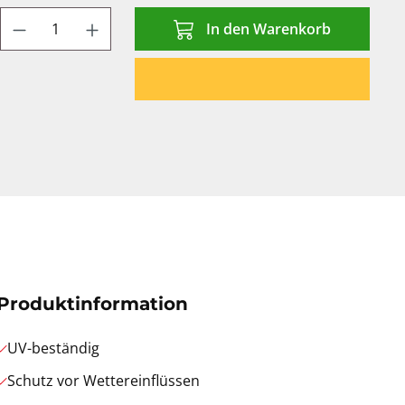
Produkt Anzahl: Gib den gewünschten We
In den Warenkorb
Produktinformation
UV-beständig
Schutz vor Wettereinflüssen