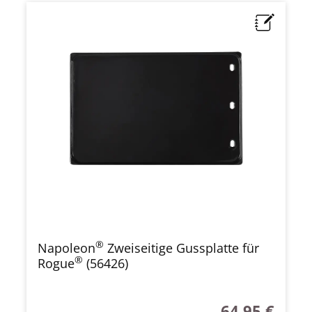
®
Napoleon
Zweiseitige Gussplatte für
®
Rogue
(56426)
64,95 €
Regulärer Preis