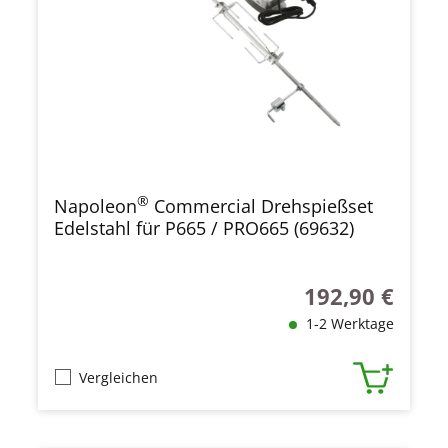
®
Napoleon
Commercial Drehspießset
Edelstahl für P665 / PRO665 (69632)
192,90 €
Regulärer Preis:
1-2 Werktage
Vergleichen