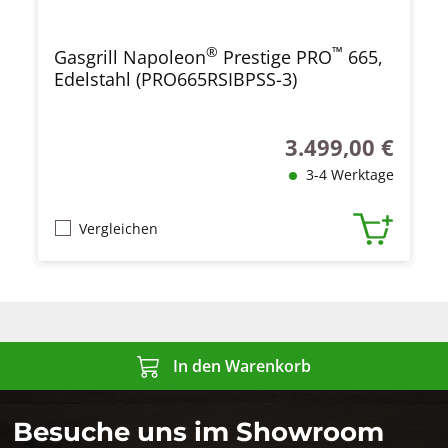
®
™
Gasgrill Napoleon
Prestige PRO
665,
Edelstahl (PRO665RSIBPSS-3)
3.499,00 €
Regulärer Preis:
3-4 Werktage
Vergleichen
In den Warenkorb
Besuche uns im Showroom