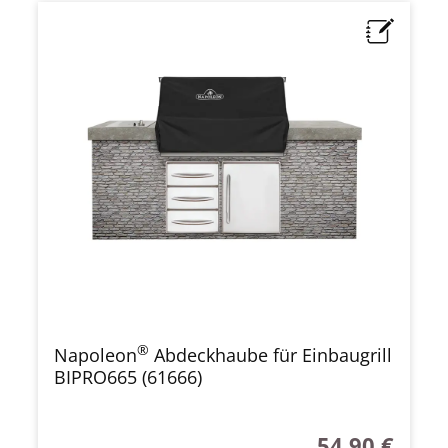
®
Napoleon
Abdeckhaube für Einbaugrill
BIPRO665 (61666)
54,90 €
Regulärer Preis