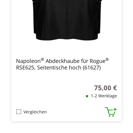
®
®
Napoleon
Abdeckhaube für Rogue
RSE625, Seitentische hoch (61627)
75,00 €
Regulärer Preis
1-2 Werktage
Vergleichen