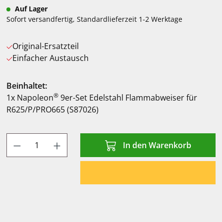
Auf Lager
Sofort versandfertig, Standardlieferzeit 1-2 Werktage
Original-Ersatzteil
Einfacher Austausch
Beinhaltet:
®
1x Napoleon
9er-Set Edelstahl Flammabweiser für
R625/P/PRO665 (S87026)
Produkt Anzahl: Gib den gewünschten Wert
In den Warenkorb