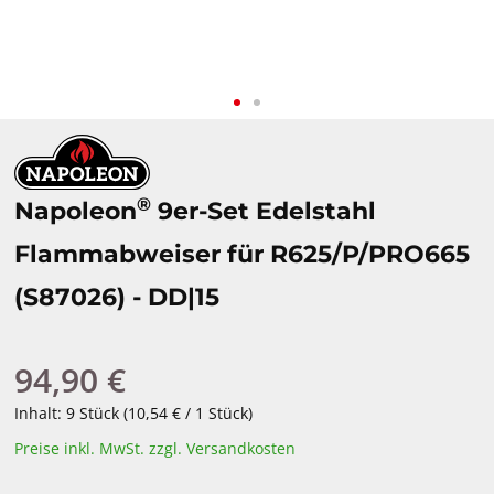
®
Napoleon
9er-Set Edelstahl
Flammabweiser für R625/P/PRO665
(S87026) - DD|15
94,90 €
Regulärer Preis:
Inhalt:
9 Stück
(10,54 € / 1 Stück)
Preise inkl. MwSt. zzgl. Versandkosten