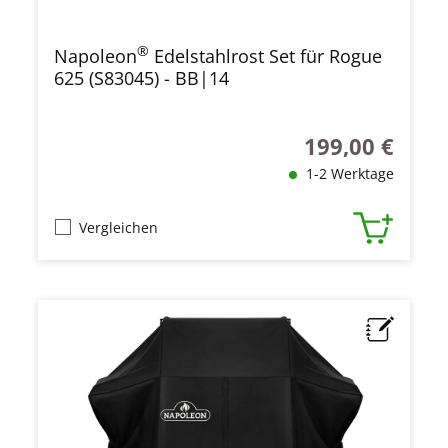
®
Napoleon
Edelstahlrost Set für Rogue
625 (S83045) - BB|14
199,00 €
Regulärer Preis:
1-2 Werktage
Vergleichen